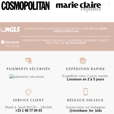
LIVRAISON PAR GLS EN FRANCE MÉTROPOLITAINE
EN 2-3 JOURS
APRÈS EXPÉDITION
LIVRAISON EN FRANCE, BENELUX, ALLEMAGNE, ESPAGNE, ITALIE ET
PORTUGAL EN
RELAIS PICKUP
PAIEMENTS SÉCURISÉS
EXPÉDITION RAPIDE
Expédition sous 2 jours ouvrés.
Livraison en 2 à 5 jours
SERVICE CLIENT
RÉSEAUX SOCIAUX
Mardi & Jeudi 9h/12h – 14h/16h
Suivez-nous sur Instagram
+33 1 48 77 09 03
@minikane_for_kids