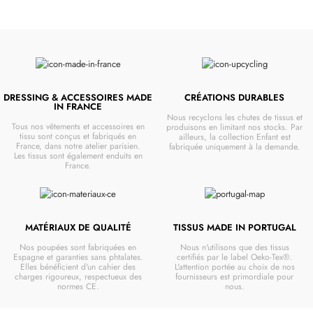
DRESSING & ACCESSOIRES MADE
CRÉATIONS DURABLES
IN FRANCE
Nous recyclons les chutes de tissus et
Tous nos vêtements et accessoires en
produisons en limitant nos stocks. Par
tissu sont conçus et fabriqués en
ailleurs, la collection Enfant est
France, dans notre atelier parisien.
fabriquée uniquement à la demande.
Les tissus sont également enduits en
France.
MATÉRIAUX DE QUALITÉ
TISSUS MADE IN PORTUGAL
Nos poupées sont fabriquées en
Nous n'utilisons que des tissus
Espagne et garanties sans phtalates.
certifiés par le label Oeko-Tex®.
Elles bénéficient d'un cahier des
L'attention portée au choix de nos
charges rigoureux, respectueux des
fournisseurs est primordiale pour
normes CE.
nous.