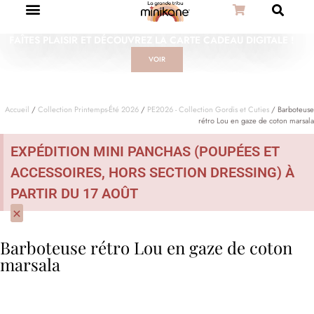
FAÎTES PLAISIR ET DÉCOUVREZ LA CARTE CADEAU DIGITALE !
VOIR
Accueil
/
Collection Printemps-Été 2026
/
PE2026 - Collection Gordis et Cuties
/ Barboteuse
rétro Lou en gaze de coton marsala
EXPÉDITION MINI PANCHAS (POUPÉES ET
ACCESSOIRES, HORS SECTION DRESSING) À
PARTIR DU 17 AOÛT
×
Barboteuse rétro Lou en gaze de coton
marsala