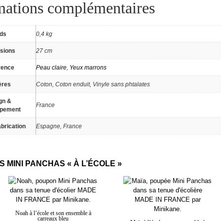
mations complémentaires
ids
0,4 kg
sions
27 cm
rence
Peau claire
,
Yeux marrons
ères
Coton, Coton enduit, Vinyle sans phtalates
gn &
France
ppement
brication
Espagne, France
 MINI PANCHAS « À L’ÉCOLE »
Noah à l’école et son ensemble à
carreaux bleu