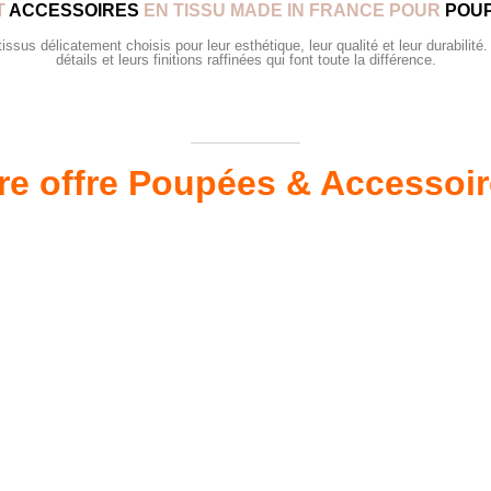
T
ACCESSOIRES
EN TISSU MADE IN FRANCE POUR
POUP
sus délicatement choisis pour leur esthétique, leur qualité et leur durabilité.
détails et leurs finitions raffinées qui font toute la différence.
re offre Poupées & Accessoi
s 34 &
Valis
Meubles & Puériculture
Pour être bien équipé
L
VOIR