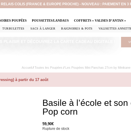
EN RELAIS COLIS (FRANCE & EUROPE PROCHE) - NOUVEAU : PAIEMENT EN 3
SOIRES POUPÉES
POUSSETTES/LANDAUS
COFFRETS « VALISES D’ANTAN »
TURBULETTES
SACS À LANGER
BAIGNOIRES & POTS
VALISETTES ANNETT
S PLAISIR ET DÉCOUVREZ LA CARTE CADEAU DIGITALE !
V
Accueil
/
Toutes les Poupées
/
Les Poupées Mini Panchas 27cm by Minikane
ssing) à partir du 17 août
Basile à l’école et so
Pop corn
59,90
€
Rupture de stock