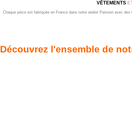
VÊTEMENTS
E
Chaque pièce est fabriquée en France dans notre atelier Parisien avec des tis
Découvrez l'ensemble de not
Poupées Minikane
Dressing Gordi
Gordis
37cm
Des bouilles à croquer
Défilé de styles
VOIR
VOIR