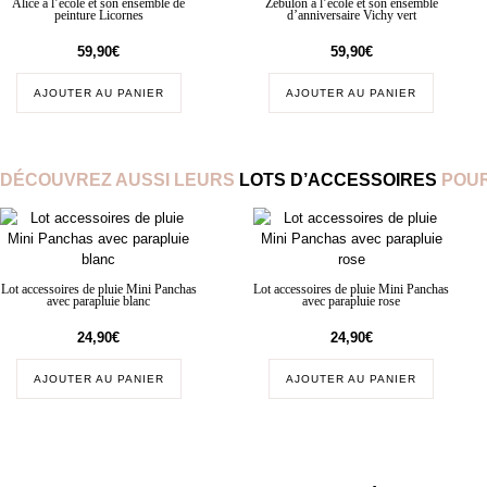
Alice à l’école et son ensemble de
Zébulon à l’école et son ensemble
peinture Licornes
d’anniversaire Vichy vert
59,90
€
59,90
€
AJOUTER AU PANIER
AJOUTER AU PANIER
DÉCOUVREZ AUSSI LEURS
LOTS D’ACCESSOIRES
POUR
Lot accessoires de pluie Mini Panchas
Lot accessoires de pluie Mini Panchas
avec parapluie blanc
avec parapluie rose
24,90
€
24,90
€
AJOUTER AU PANIER
AJOUTER AU PANIER