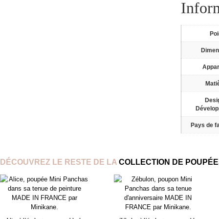
Infor
Po
Dimen
Appa
Mati
Desi
Dévelo
Pays de fa
DÉCOUVREZ LE RESTE DE LA
COLLECTION DE POUPÉES