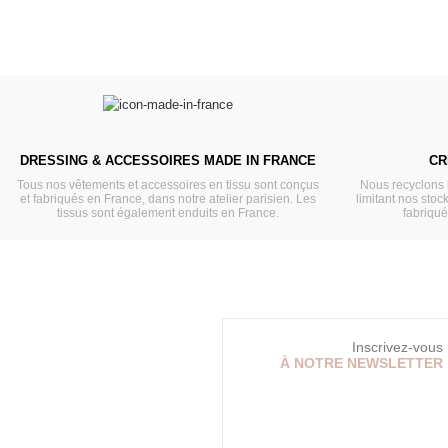
DRESSING & ACCESSOIRES MADE IN FRANCE
CR
Tous nos vêtements et accessoires en tissu sont conçus
Nous recyclons 
et fabriqués en France, dans notre atelier parisien. Les
limitant nos stock
tissus sont également enduits en France.
fabriqu
Inscrivez-vous
À NOTRE NEWSLETTER