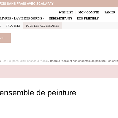
 FOIS SANS FRAIS AVEC SCALAPAY
WISHLIST
MON COMPTE
PANIER
LIVRES « LA VIE DES GORDIS »
BÉBÉS/ENFANTS
ÉCO FRIENDLY
E
TROUSSES
TOUS LES ACCESSOIRES
OIR
/
Les Poupées Mini Panchas à l'école
/ Basile à l’école et son ensemble de peinture Pop corn
n ensemble de peinture