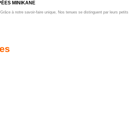
ÉES MINIKANE
 Grâce à notre savoir-faire unique, Nos tenues se distinguent par leurs petits
res
es d'antan prêtes
Poussettes & Landaus
à offrir
Prêts pour l'évasion
a malle aux trésors
VOIR
VOIR