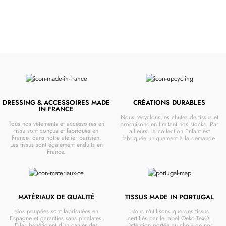
DRESSING & ACCESSOIRES MADE
CRÉATIONS DURABLES
IN FRANCE
Nous recyclons les chutes de tissus et
Tous nos vêtements et accessoires en
produisons en limitant nos stocks. Par
tissu sont conçus et fabriqués en
ailleurs, la collection Enfant est
France, dans notre atelier parisien.
fabriquée uniquement à la demande.
Les tissus sont également enduits en
France.
MATÉRIAUX DE QUALITÉ
TISSUS MADE IN PORTUGAL
Nos poupées sont fabriquées en
Nous n'utilisons que des tissus
Espagne et garanties sans phtalates.
certifiés par le label Oeko-Tex®.
Elles bénéficient d'un cahier des
L'attention portée au choix de nos