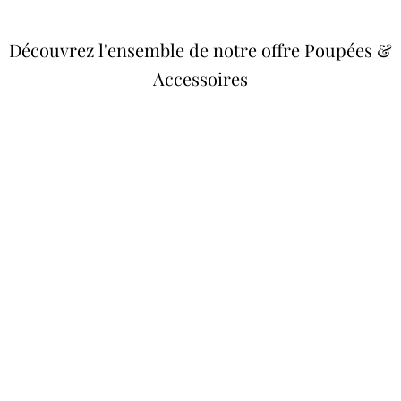
Découvrez l'ensemble de notre offre Poupées &
Accessoires
Poupées Minikane
Dressing Gordis 34 &
Gordis
37cm
Des bouilles à croquer
Défilé de styles
VOIR
VOIR