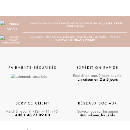
LIVRAISON PAR GLS EN FRANCE MÉTROPOLITAINE
EN 2-3 JOURS APRÈS
EXPÉDITION
LIVRAISON EN FRANCE, BENELUX, ALLEMAGNE, ESPAGNE, ITALIE ET
PORTUGAL EN
RELAIS PICKUP
PAIEMENTS SÉCURISÉS
EXPÉDITION RAPIDE
Expédition sous 2 jours ouvrés.
Livraison en 2 à 5 jours
SERVICE CLIENT
RÉSEAUX SOCIAUX
Mardi & Jeudi 9h/12h – 14h/16h
Suivez-nous sur Instagram
+33 1 48 77 09 03
@minikane_for_kids