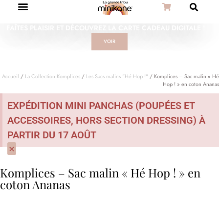
FAÎTES PLAISIR ET DÉCOUVREZ LA CARTE CADEAU DIGITALE !
VOIR
Accueil
/
La Collection Komplices
/
Les Sacs malins "Hé Hop !"
/ Komplices – Sac malin « Hé
Hop ! » en coton Ananas
EXPÉDITION MINI PANCHAS (POUPÉES ET
ACCESSOIRES, HORS SECTION DRESSING) À
PARTIR DU 17 AOÛT
×
Komplices – Sac malin « Hé Hop ! » en
coton Ananas