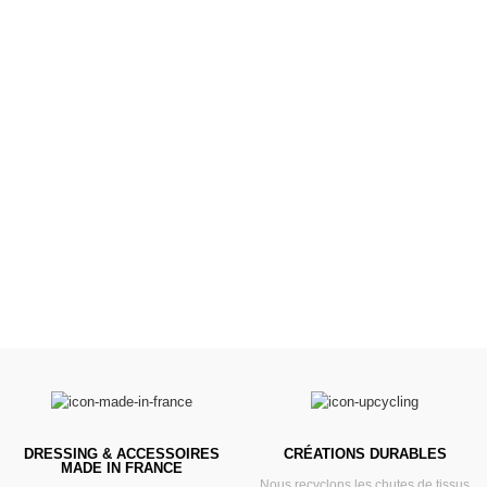
Poussettes &
Landaus
Prêts pour l'évasion
VOIR
DRESSING & ACCESSOIRES
CRÉATIONS DURABLES
MADE IN FRANCE
Nous recyclons les chutes de tissus