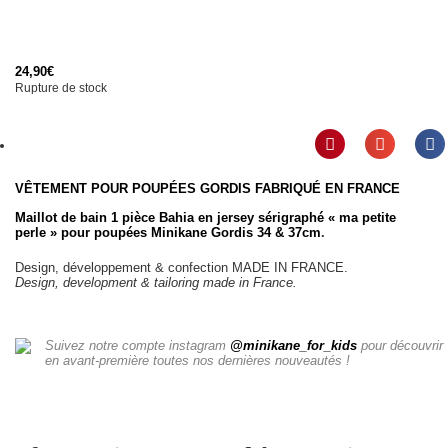
24,90
€
Rupture de stock
VÊTEMENT POUR POUPÉES GORDIS
FABRIQUÉ EN FRANCE
Maillot de bain 1 pièce Bahia en jersey sérigraphé « ma petite
perle »
pour
poupées Minikane Gordis 34 & 37cm
.
Design, développement & confection MADE IN FRANCE.
Design, development & tailoring made in France.
Suivez notre compte instagram
@minikane_for_kids
pour découvrir
en avant-première toutes nos dernières nouveautés !