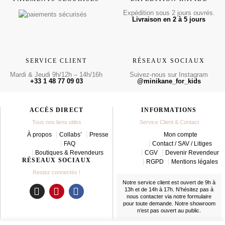
Expédition sous 2 jours ouvrés.
Livraison en 2 à 5 jours
SERVICE CLIENT
RÉSEAUX SOCIAUX
Mardi & Jeudi 9h/12h – 14h/16h
Suivez-nous sur Instagram
+33 1 48 77 09 03
@minikane_for_kids
ACCÈS DIRECT
INFORMATIONS
Tous nos liens utiles
Service Client & Contact
À propos
Collabs’
Presse
Mon compte
FAQ
Contact / SAV / Litiges
Boutiques & Revendeurs
CGV
Devenir Revendeur
RÉSEAUX SOCIAUX
RGPD
Mentions légales
Restez connectés !
Notre service client est ouvert de 9h à
13h et de 14h à 17h. N’hésitez pas à
nous contacter
via notre formulaire
I
P
F
pour toute demande. Notre showroom
n
i
a
n’est pas ouvert au public.
s
n
c