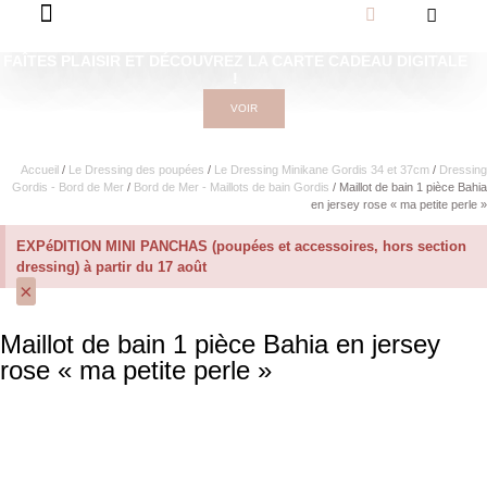
FAÎTES PLAISIR ET DÉCOUVREZ LA CARTE CADEAU DIGITALE
!
VOIR
Accueil
/
Le Dressing des poupées
/
Le Dressing Minikane Gordis 34 et 37cm​
/
Dressing
Gordis - Bord de Mer
/
Bord de Mer - Maillots de bain Gordis
/ Maillot de bain 1 pièce Bahia
en jersey rose « ma petite perle »
EXPéDITION MINI PANCHAS (poupées et accessoires, hors section
dressing) à partir du 17 août
×
Maillot de bain 1 pièce Bahia en jersey
rose « ma petite perle »