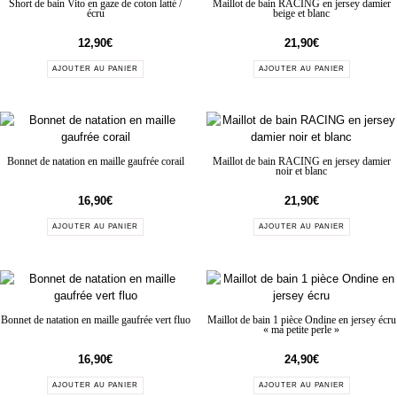
Short de bain Vito en gaze de coton latté /
Maillot de bain RACING en jersey damier
écru
beige et blanc
12,90
€
21,90
€
AJOUTER AU PANIER
AJOUTER AU PANIER
Bonnet de natation en maille gaufrée corail
Maillot de bain RACING en jersey damier
noir et blanc
16,90
€
21,90
€
AJOUTER AU PANIER
AJOUTER AU PANIER
Bonnet de natation en maille gaufrée vert fluo
Maillot de bain 1 pièce Ondine en jersey écru
« ma petite perle »
16,90
€
24,90
€
AJOUTER AU PANIER
AJOUTER AU PANIER