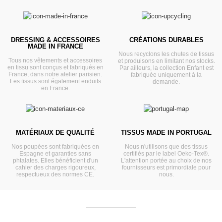
DRESSING & ACCESSOIRES
CRÉATIONS DURABLES
MADE IN FRANCE
Nous recyclons les chutes de tissus
Tous nos vêtements et accessoires
et produisons en limitant nos stocks.
en tissu sont conçus et fabriqués en
Par ailleurs, la collection Enfant est
France, dans notre atelier parisien.
fabriquée uniquement à la
Les tissus sont également enduits
demande.
en France.
MATÉRIAUX DE QUALITÉ
TISSUS MADE IN PORTUGAL
Nos poupées sont fabriquées en
Nous n'utilisons que des tissus
Espagne et garanties sans
certifiés par le label Oeko-Tex®.
phtalates. Elles bénéficient d'un
L'attention portée au choix de nos
cahier des charges rigoureux,
fournisseurs est primordiale pour
respectueux des normes CE.
nous.