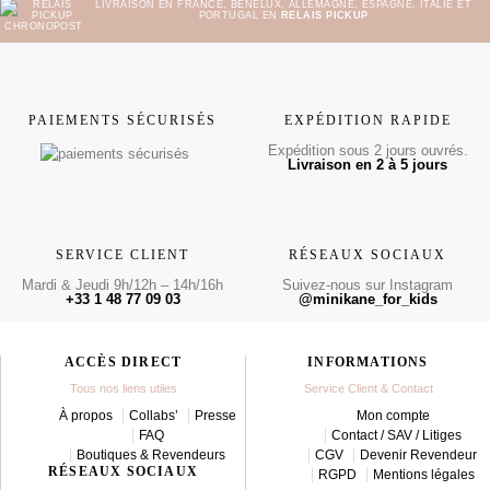
LIVRAISON EN FRANCE, BENELUX, ALLEMAGNE, ESPAGNE, ITALIE ET
PORTUGAL EN
RELAIS PICKUP
PAIEMENTS SÉCURISÉS
EXPÉDITION RAPIDE
Expédition sous 2 jours ouvrés.
Livraison en 2 à 5 jours
SERVICE CLIENT
RÉSEAUX SOCIAUX
Mardi & Jeudi 9h/12h – 14h/16h
Suivez-nous sur Instagram
+33 1 48 77 09 03
@minikane_for_kids
ACCÈS DIRECT
INFORMATIONS
Tous nos liens utiles
Service Client & Contact
À propos
Collabs’
Presse
Mon compte
FAQ
Contact / SAV / Litiges
Boutiques & Revendeurs
CGV
Devenir Revendeur
RÉSEAUX SOCIAUX
RGPD
Mentions légales