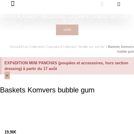
FAÎTES PLAISIR ET DÉCOUVREZ LA CARTE CADEAU DIGITALE
!
VOIR
Accueil
/
Les Collections Capsules
/
Collection "Achille sur son île"
/ Baskets Komvers
bubble gum
EXPéDITION MINI PANCHAS (poupées et accessoires, hors section
dressing) à partir du 17 août
×
Baskets Komvers bubble gum
19,90
€