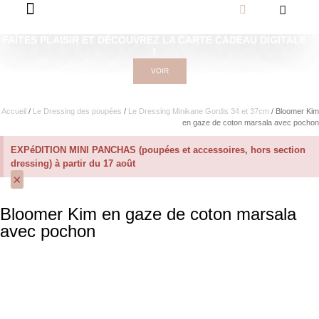
FAÎTES PLAISIR ET DÉCOUVREZ LA CARTE CADEAU DIGITALE
!
VOIR
Accueil
/
Le Dressing des poupées
/
Le Dressing Minikane Gordis 34 et 37cm​
/ Bloomer Kim
en gaze de coton marsala avec pochon
EXPéDITION MINI PANCHAS (poupées et accessoires, hors section
dressing) à partir du 17 août
×
Bloomer Kim en gaze de coton marsala
avec pochon