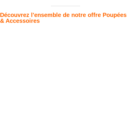
Découvrez l'ensemble de notre offre Poupées
& Accessoires
Poupées Minikane
Dressing Gordis 34
Gordis
& 37cm
Des bouilles à croquer
Défilé de styles
VOIR
VOIR