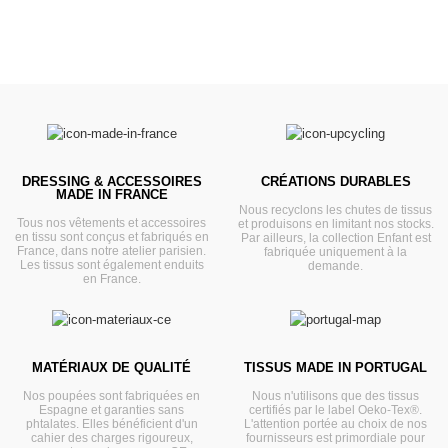
DRESSING & ACCESSOIRES
CRÉATIONS DURABLES
MADE IN FRANCE
Nous recyclons les chutes de tissus
Tous nos vêtements et accessoires
et produisons en limitant nos stocks.
en tissu sont conçus et fabriqués en
Par ailleurs, la collection Enfant est
France, dans notre atelier parisien.
fabriquée uniquement à la
Les tissus sont également enduits
demande.
en France.
MATÉRIAUX DE QUALITÉ
TISSUS MADE IN PORTUGAL
Nos poupées sont fabriquées en
Nous n'utilisons que des tissus
Espagne et garanties sans
certifiés par le label Oeko-Tex®.
phtalates. Elles bénéficient d'un
L'attention portée au choix de nos
cahier des charges rigoureux,
fournisseurs est primordiale pour