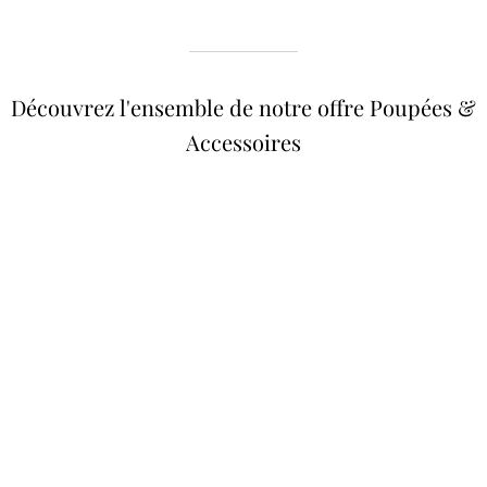
Découvrez l'ensemble de notre offre Poupées &
Accessoires
Poupées Minikane
Dressing Gordis 34 &
Gordis
37cm
Des bouilles à croquer
Défilé de styles
VOIR
VOIR