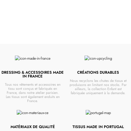
VOIR
DRESSING & ACCESSOIRES MADE
CRÉATIONS DURABLES
IN FRANCE
Nous recyclons les chutes de tissus et
Tous nos vêtements et accessoires en
produisons en limitant nos stocks. Par
tissu sont conçus et fabriqués en
ailleurs, la collection Enfant est
France, dans notre atelier parisien.
fabriquée uniquement à la demande.
Les tissus sont également enduits en
France.
MATÉRIAUX DE QUALITÉ
TISSUS MADE IN PORTUGAL