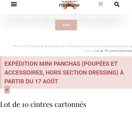
FAÎTES PLAISIR ET DÉCOUVREZ LA CARTE CADEAU DIGITALE !
VOIR
Accueil
/
Le Dressing des poupées
/
Le Dressing Cuties
/
Les Accessoires du dressing
Cuties
/ Lot de 10 cintres cartonnés
EXPÉDITION MINI PANCHAS (POUPÉES ET
ACCESSOIRES, HORS SECTION DRESSING) À
PARTIR DU 17 AOÛT
×
Lot de 10 cintres cartonnés