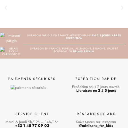
LIVRAISON PAR GLS EN FRANCE MÉTROPOLITAINE
EN 2-3 JOURS APRÈS
EXPÉDITION
LIVRAISON EN FRANCE, BENELUX, ALLEMAGNE, ESPAGNE, ITALIE ET
PORTUGAL EN
RELAIS PICKUP
PAIEMENTS SÉCURISÉS
EXPÉDITION RAPIDE
Expédition sous 2 jours ouvrés.
Livraison en 2 à 5 jours
SERVICE CLIENT
RÉSEAUX SOCIAUX
Mardi & Jeudi 9h/12h – 14h/16h
Suivez-nous sur Instagram
+33 1 48 77 09 03
@minikane_for_kids