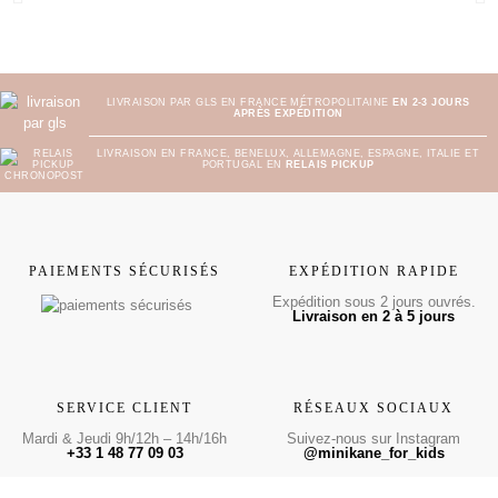
LIVRAISON PAR GLS EN FRANCE MÉTROPOLITAINE
EN 2-3 JOURS
APRÈS EXPÉDITION
LIVRAISON EN FRANCE, BENELUX, ALLEMAGNE, ESPAGNE, ITALIE ET
PORTUGAL EN
RELAIS PICKUP
PAIEMENTS SÉCURISÉS
EXPÉDITION RAPIDE
Expédition sous 2 jours ouvrés.
Livraison en 2 à 5 jours
SERVICE CLIENT
RÉSEAUX SOCIAUX
Mardi & Jeudi 9h/12h – 14h/16h
Suivez-nous sur Instagram
+33 1 48 77 09 03
@minikane_for_kids