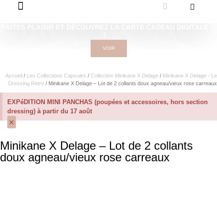
FAÎTES PLAISIR ET DÉCOUVREZ LA CARTE CADEAU DIGITALE
!
VOIR
Accueil
/
Les Collections Capsules
/
Collection Minikane X Delage
/
Minikane X Delage - Le
Dressing Retro
/ Minikane X Delage – Lot de 2 collants doux agneau/vieux rose carreaux
EXPéDITION MINI PANCHAS (poupées et accessoires, hors section
dressing) à partir du 17 août
×
Minikane X Delage – Lot de 2 collants
doux agneau/vieux rose carreaux