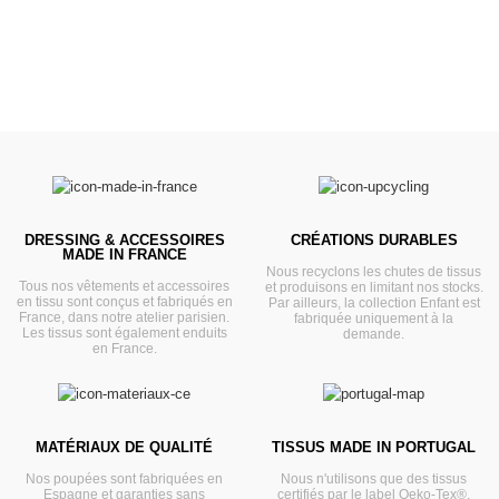
DRESSING & ACCESSOIRES
CRÉATIONS DURABLES
MADE IN FRANCE
Nous recyclons les chutes de tissus
Tous nos vêtements et accessoires
et produisons en limitant nos stocks.
en tissu sont conçus et fabriqués en
Par ailleurs, la collection Enfant est
France, dans notre atelier parisien.
fabriquée uniquement à la
Les tissus sont également enduits
demande.
en France.
MATÉRIAUX DE QUALITÉ
TISSUS MADE IN PORTUGAL
Nos poupées sont fabriquées en
Nous n'utilisons que des tissus
Espagne et garanties sans
certifiés par le label Oeko-Tex®.