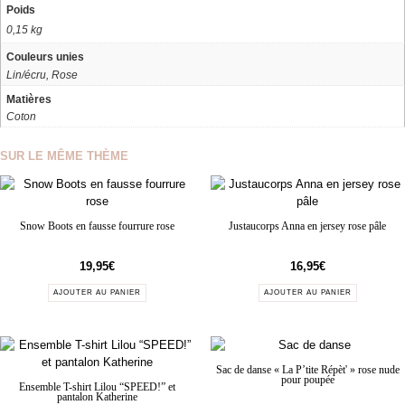
Poids
0,15 kg
Couleurs unies
Lin/écru, Rose
Matières
Coton
SUR LE MÊME THÈME
Snow Boots en fausse fourrure rose
Justaucorps Anna en jersey rose pâle
19,95
€
16,95
€
AJOUTER AU PANIER
AJOUTER AU PANIER
Sac de danse « La P’tite Répèt' » rose nude
pour poupée
Ensemble T-shirt Lilou “SPEED!” et
pantalon Katherine