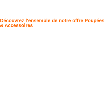
Découvrez l'ensemble de notre offre Poupées
& Accessoires
Poupées Minikane
Dressing Gordis 34
Gordis
& 37cm
Des bouilles à croquer
Défilé de styles
VOIR
VOIR