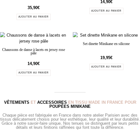
14,90
€
35,90
€
AJOUTER AU PANIER
AJOUTER AU PANIER
Set dinette Minikane en silicone
Chaussons de danse à lacets en jersey rose
pâle
19,95
€
14,90
€
AJOUTER AU PANIER
AJOUTER AU PANIER
VÊTEMENTS
ET
ACCESSOIRES
EN TISSU MADE IN FRANCE POUR
POUPÉES MINIKANE
Chaque pièce est fabriquée en France dans notre atelier Parisien avec des
tissus délicatement choisis pour leur esthétique, leur qualité et leur durabilité.
Grâce à notre savoir-faire unique, Nos tenues se distinguent par leurs petits
détails et leurs finitions raffinées qui font toute la différence.