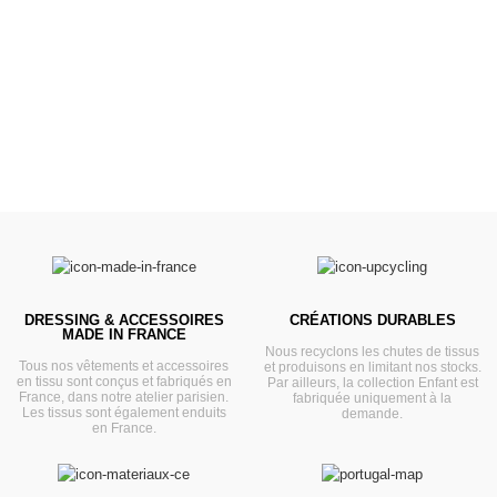
Prêts pour l'évasion
VOIR
DRESSING & ACCESSOIRES
CRÉATIONS DURABLES
MADE IN FRANCE
Nous recyclons les chutes de tissus
Tous nos vêtements et accessoires
et produisons en limitant nos stocks.
en tissu sont conçus et fabriqués en
Par ailleurs, la collection Enfant est
France, dans notre atelier parisien.
fabriquée uniquement à la
Les tissus sont également enduits
demande.
en France.