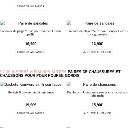
AJOUTER AU PANIER
Sandales de plage “Sun” pour poupée Gordis
Sandales de plage “Sun” pour poupée Gordis
paille
rose guimauve
16,90
€
16,90
€
AJOUTER AU PANIER
AJOUTER AU PANIER
VOUS AIMEREZ AUSSI NOS AUTRES
PAIRES DE CHAUSSURES ET
CHAUSSONS POUR POUR POUPÉE GORDIS
Baskets Komvers simili cuir taupe
Bambinis – Chaussons souris en crochet gris
faits main
19,90
€
15,90
€
AJOUTER AU PANIER
AJOUTER AU PANIER