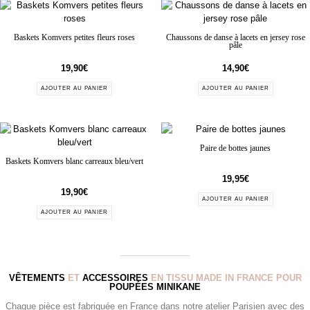
Baskets Komvers petites fleurs roses
Chaussons de danse à lacets en jersey rose
pâle
19,90
€
14,90
€
AJOUTER AU PANIER
AJOUTER AU PANIER
Paire de bottes jaunes
Baskets Komvers blanc carreaux bleu/vert
19,95
€
19,90
€
AJOUTER AU PANIER
AJOUTER AU PANIER
VÊTEMENTS
ET
ACCESSOIRES
EN TISSU MADE IN FRANCE POUR
POUPÉES MINIKANE
Chaque pièce est fabriquée en France dans notre atelier Parisien avec des