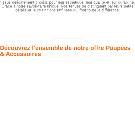
tissus délicatement choisis pour leur esthétique, leur qualité et leur durabilité.
Grâce à notre savoir-faire unique, Nos tenues se distinguent par leurs petits
détails et leurs finitions raffinées qui font toute la différence.
Découvrez l'ensemble de notre offre Poupées
& Accessoires
Poupées Minikane
Dressing Gordis 34
Gordis
& 37cm
Des bouilles à croquer
Défilé de styles
VOIR
VOIR