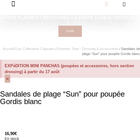
FAÎTES PLAISIR ET DÉCOUVREZ LA CARTE CADEAU DIGITALE
!
VOIR
Accueil
/
Les Collections Capsules
/
Summer Time - Dressing & accessoires
/ Sandales de
plage “Sun” pour poupée Gordis blanc
EXPéDITION MINI PANCHAS (poupées et accessoires, hors section
dressing) à partir du 17 août
×
Sandales de plage “Sun” pour poupée
Gordis blanc
16,90
€
En stock