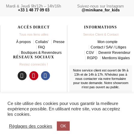
Mardi & Jeudi 9h/12h – 14h/16h
Suivez-nous sur Instagram
+33 1 48 77 09 03
@minikane_for_kids
ACCÈS DIRECT
INFORMATIONS
Tous nos liens utiles
Service Client & Contact
À propos
Collabs’
Presse
Mon compte
FAQ
Contact / SAV / Litiges
Boutiques & Revendeurs
CGV
Devenir Revendeur
RÉSEAUX SOCIAUX
RGPD
Mentions légales
Restez connectés !
Notre service client est ouvert de 9h à
13h et de 14h à 17h. N’hésitez pas à
nous contacter
via notre formulaire
I
P
F
pour toute demande. Notre showroom
n
i
a
n’est pas ouvert au public.
s
n
c
t
t
e
LIVRAISON
Ce site utilise des cookies pour vous garantir la meilleure
a
e
b
En France et partout dans le monde
expérience possible. En utilisant notre site, vous acceptez
g
r
o
les cookies.
r
e
o
a
s
k
Règlages des cookies
OK
m
t