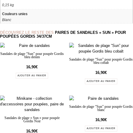
0,15 kg
Couleurs unies
Blanc
DÉCOUVREZ LE RESTE DES
PAIRES DE SANDALES « SUN » POUR
POUPÉES GORDIS 34/37CM
Sandales de plage “Sun” pour poupée Gordis
bleu denim
Sandales de plage “Sun” pour poupée Gordis
bleu cobalt
16,90
€
16,90
€
AJOUTER AU PANIER
AJOUTER AU PANIER
Sandales de plage “Sun” pour poupée Gordis
blanc
Sandales de plage « Sun » pour poupée
16,90
€
Gordis Noir
AJOUTER AU PANIER
16,90
€