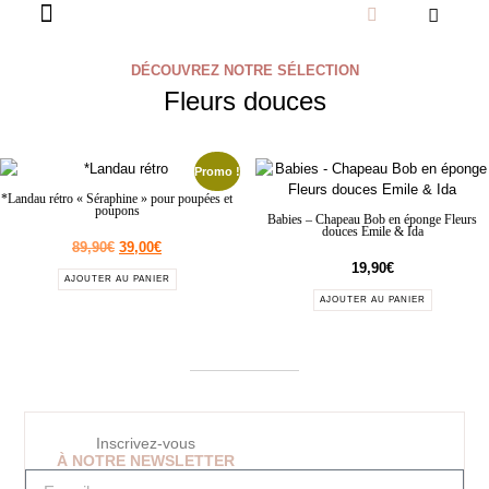
DÉCOUVREZ NOTRE SÉLECTION
Fleurs douces
Promo !
*Landau rétro « Séraphine » pour poupées et
poupons
Babies – Chapeau Bob en éponge Fleurs
douces Emile & Ida
89,90
€
39,00
€
19,90
€
AJOUTER AU PANIER
AJOUTER AU PANIER
Inscrivez-vous
À NOTRE NEWSLETTER