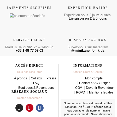
PAIEMENTS SÉCURISÉS
EXPÉDITION RAPIDE
Expédition sous 2 jours ouvrés.
Livraison en 2 à 5 jours
SERVICE CLIENT
RÉSEAUX SOCIAUX
Mardi & Jeudi 9h/12h – 14h/16h
Suivez-nous sur Instagram
+33 1 48 77 09 03
@minikane_for_kids
ACCÈS DIRECT
INFORMATIONS
Tous nos liens utiles
Service Client & Contact
À propos
Collabs’
Presse
Mon compte
FAQ
Contact / SAV / Litiges
Boutiques & Revendeurs
CGV
Devenir Revendeur
RÉSEAUX SOCIAUX
RGPD
Mentions légales
Restez connectés !
Notre service client est ouvert de 9h à
13h et de 14h à 17h. N’hésitez pas à
nous contacter
via notre formulaire
I
P
F
pour toute demande. Notre showroom