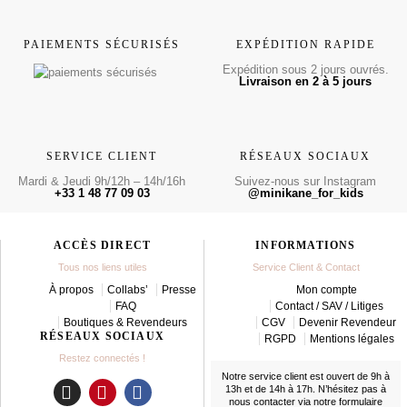
PAIEMENTS SÉCURISÉS
EXPÉDITION RAPIDE
Expédition sous 2 jours ouvrés.
Livraison en 2 à 5 jours
SERVICE CLIENT
RÉSEAUX SOCIAUX
Mardi & Jeudi 9h/12h – 14h/16h
Suivez-nous sur Instagram
+33 1 48 77 09 03
@minikane_for_kids
ACCÈS DIRECT
INFORMATIONS
Tous nos liens utiles
Service Client & Contact
À propos
Collabs’
Presse
Mon compte
FAQ
Contact / SAV / Litiges
Boutiques & Revendeurs
CGV
Devenir Revendeur
RÉSEAUX SOCIAUX
RGPD
Mentions légales
Restez connectés !
Notre service client est ouvert de 9h à
13h et de 14h à 17h. N’hésitez pas à
nous contacter
via notre formulaire