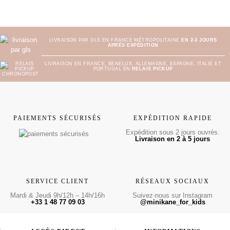
LIVRAISON PAR GLS EN FRANCE MÉTROPOLITAINE
EN 2-3 JOURS
APRÈS EXPÉDITION
LIVRAISON EN FRANCE, BENELUX, ALLEMAGNE, ESPAGNE, ITALIE ET
PORTUGAL EN
RELAIS PICKUP
PAIEMENTS SÉCURISÉS
EXPÉDITION RAPIDE
Expédition sous 2 jours ouvrés.
Livraison en 2 à 5 jours
SERVICE CLIENT
RÉSEAUX SOCIAUX
Mardi & Jeudi 9h/12h – 14h/16h
Suivez-nous sur Instagram
+33 1 48 77 09 03
@minikane_for_kids