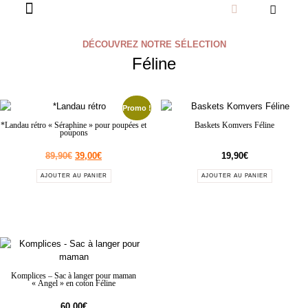
DÉCOUVREZ NOTRE SÉLECTION
Féline
Promo !
*Landau rétro « Séraphine » pour poupées et
Baskets Komvers Féline
poupons
89,90
€
39,00
€
19,90
€
AJOUTER AU PANIER
AJOUTER AU PANIER
Komplices – Sac à langer pour maman
« Angel » en coton Féline
60,00
€