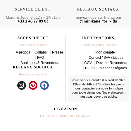
SERVICE CLIENT
RÉSEAUX SOCIAUX
Mardi & Jeudi 9h/12h – 14h/16h
Suivez-nous sur Instagram
+33 1 48 77 09 03
@minikane_for_kids
ACCÈS DIRECT
INFORMATIONS
Tous nos liens utiles
Service Client & Contact
À propos
Collabs’
Presse
Mon compte
FAQ
Contact / SAV / Litiges
Boutiques & Revendeurs
CGV
Devenir Revendeur
RÉSEAUX SOCIAUX
RGPD
Mentions légales
Restez connectés !
Notre service client est ouvert de 9h à
13h et de 14h à 17h. N’hésitez pas à
nous contacter
via notre formulaire
I
P
F
pour toute demande. Notre showroom
n
i
a
n’est pas ouvert au public.
s
n
c
t
t
e
LIVRAISON
a
e
b
En France et partout dans le monde
g
r
o
r
e
o