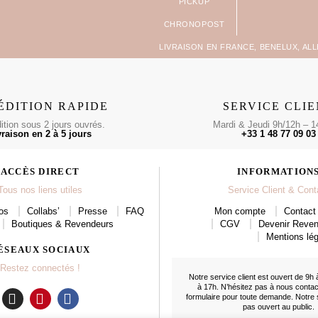
LIVRAISON EN FRANCE, BENELUX, AL
ÉDITION RAPIDE
SERVICE CLI
tion sous 2 jours ouvrés.
Mardi & Jeudi 9h/12h – 1
vraison en 2 à 5 jours
+33 1 48 77 09 03
ACCÈS DIRECT
INFORMATION
Tous nos liens utiles
Service Client & Cont
os
Collabs’
Presse
FAQ
Mon compte
Contact 
Boutiques & Revendeurs
CGV
Devenir Reve
Mentions lég
ÉSEAUX SOCIAUX
Restez connectés !
Notre service client est ouvert de 9h 
à 17h. N’hésitez pas à nous conta
formulaire
pour toute demande. Notre
pas ouvert au public.
I
P
F