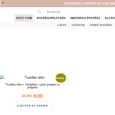
×
LIVRAISON À PARTIR DE 3,90€ 
TOUT VOIR
POUPÉES/PELUCHES
DRESSINGS POUPÉES
ACCES
COSYS
COUFFINS
PORTE POUPÉES
Promo !
*Landau rétro « Séraphine » pour poupées et
poupons
89,90
€
39,00
€
AJOUTER AU PANIER