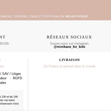
LEMAGNE, ESPAGNE, ITALIE ET PORTUGAL EN
RELAIS PICKUP
ENT
RÉSEAUX SOCIAUX
4h/16h
Suivez-nous sur Instagram
@minikane_for_kids
S
LIVRAISON
act
En France et partout dans le monde
/ SAV / Litiges
ndeur
RGPD
ales
à 13h et de 14h
cter
via notre
 showroom n’est