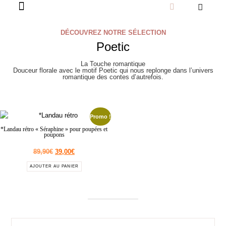
DÉCOUVREZ NOTRE SÉLECTION
Poetic
La Touche romantique
Douceur florale avec le motif Poetic qui nous replonge dans l’univers
romantique des contes d’autrefois.
Promo !
*Landau rétro « Séraphine » pour poupées et
poupons
89,90
€
39,00
€
AJOUTER AU PANIER