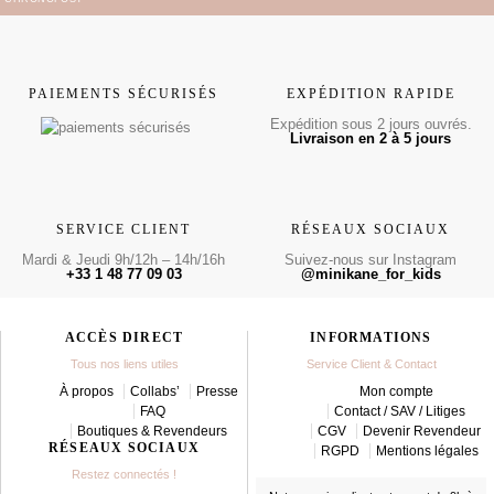
PAIEMENTS SÉCURISÉS
EXPÉDITION RAPIDE
Expédition sous 2 jours ouvrés.
Livraison en 2 à 5 jours
SERVICE CLIENT
RÉSEAUX SOCIAUX
Mardi & Jeudi 9h/12h – 14h/16h
Suivez-nous sur Instagram
+33 1 48 77 09 03
@minikane_for_kids
ACCÈS DIRECT
INFORMATIONS
Tous nos liens utiles
Service Client & Contact
À propos
Collabs’
Presse
Mon compte
FAQ
Contact / SAV / Litiges
Boutiques & Revendeurs
CGV
Devenir Revendeur
RÉSEAUX SOCIAUX
RGPD
Mentions légales
Restez connectés !