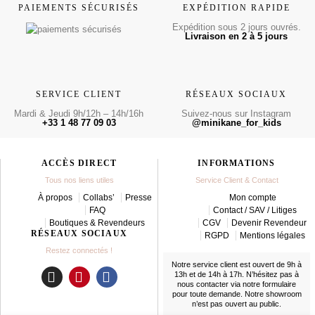
PAIEMENTS SÉCURISÉS
EXPÉDITION RAPIDE
Expédition sous 2 jours ouvrés.
Livraison en 2 à 5 jours
SERVICE CLIENT
RÉSEAUX SOCIAUX
Mardi & Jeudi 9h/12h – 14h/16h
Suivez-nous sur Instagram
+33 1 48 77 09 03
@minikane_for_kids
ACCÈS DIRECT
INFORMATIONS
Tous nos liens utiles
Service Client & Contact
À propos
Collabs’
Presse
Mon compte
FAQ
Contact / SAV / Litiges
Boutiques & Revendeurs
CGV
Devenir Revendeur
RÉSEAUX SOCIAUX
RGPD
Mentions légales
Restez connectés !
Notre service client est ouvert de 9h à
13h et de 14h à 17h. N’hésitez pas à
nous contacter
via notre formulaire
I
P
F
pour toute demande. Notre showroom
n
i
a
n’est pas ouvert au public.