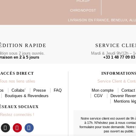
LIVRAISON EN FRANCE, BENELUX, AL
ÉDITION RAPIDE
SERVICE CLI
tion sous 2 jours ouvrés.
Mardi & Jeudi 9h/12h – 1
vraison en 2 à 5 jours
+33 1 48 77 09 03
ACCÈS DIRECT
INFORMATION
Tous nos liens utiles
Service Client & Cont
os
Collabs’
Presse
FAQ
Mon compte
Contact 
Boutiques & Revendeurs
CGV
Devenir Reve
Mentions lég
ÉSEAUX SOCIAUX
Restez connectés !
Notre service client est ouvert de 9h 
à 17h. N’hésitez pas à nous conta
formulaire
pour toute demande. Notre
pas ouvert au public.
I
P
F