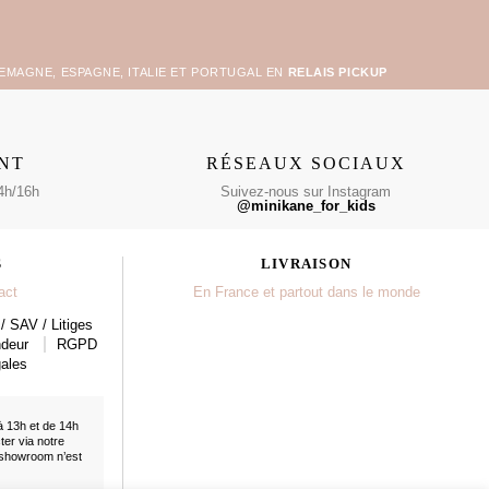
LEMAGNE, ESPAGNE, ITALIE ET PORTUGAL EN
RELAIS PICKUP
ENT
RÉSEAUX SOCIAUX
4h/16h
Suivez-nous sur Instagram
@minikane_for_kids
S
LIVRAISON
act
En France et partout dans le monde
/ SAV / Litiges
ndeur
RGPD
ales
à 13h et de 14h
cter
via notre
 showroom n’est