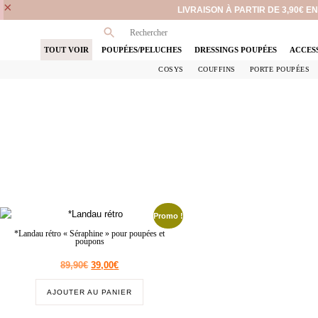
×
LIVRAISON À PARTIR DE 3,90€ 
TOUT VOIR
POUPÉES/PELUCHES
DRESSINGS POUPÉES
ACCES
COSYS
COUFFINS
PORTE POUPÉES
Promo !
*Landau rétro « Séraphine » pour poupées et
poupons
89,90
€
39,00
€
AJOUTER AU PANIER