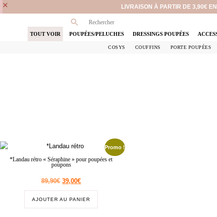
×
LIVRAISON À PARTIR DE 3,90€ 
TOUT VOIR
POUPÉES/PELUCHES
DRESSINGS POUPÉES
ACCES
COSYS
COUFFINS
PORTE POUPÉES
Promo !
*Landau rétro « Séraphine » pour poupées et
poupons
89,90
€
39,00
€
AJOUTER AU PANIER