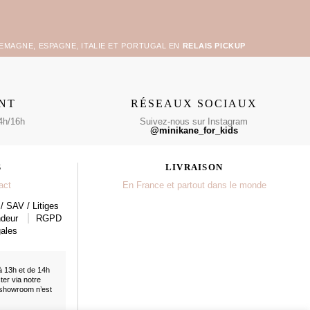
LEMAGNE, ESPAGNE, ITALIE ET PORTUGAL EN
RELAIS PICKUP
ENT
RÉSEAUX SOCIAUX
4h/16h
Suivez-nous sur Instagram
@minikane_for_kids
S
LIVRAISON
act
En France et partout dans le monde
/ SAV / Litiges
ndeur
RGPD
ales
à 13h et de 14h
cter
via notre
 showroom n’est