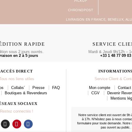
LIVRAISON EN FRANCE, BENELUX, AL
ÉDITION RAPIDE
SERVICE CLI
tion sous 2 jours ouvrés.
Mardi & Jeudi 9h/12h – 1
vraison en 2 à 5 jours
+33 1 48 77 09 03
ACCÈS DIRECT
INFORMATION
Tous nos liens utiles
Service Client & Cont
os
Collabs’
Presse
FAQ
Mon compte
Contact 
Boutiques & Revendeurs
CGV
Devenir Reve
Mentions lég
ÉSEAUX SOCIAUX
Restez connectés !
Notre service client est ouvert de 9h 
à 17h. N’hésitez pas à nous conta
formulaire
pour toute demande. Notre
pas ouvert au public.
I
P
F