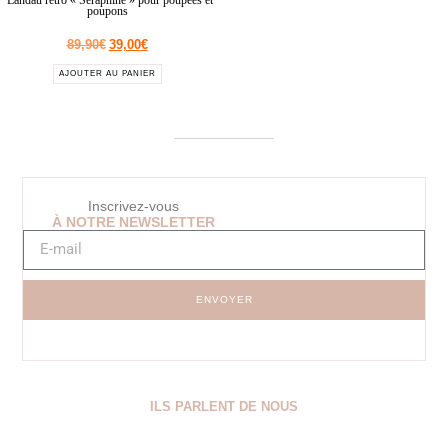
*Landau rétro « Séraphine » pour poupées et
poupons
89,90
€
39,00
€
AJOUTER AU PANIER
Inscrivez-vous
À NOTRE NEWSLETTER
ENVOYER
ILS PARLENT DE NOUS