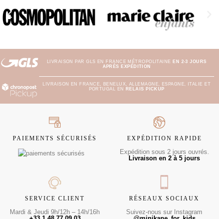
LIVRAISON PAR GLS EN FRANCE MÉTROPOLITAINE
EN 2-3 JOURS
APRÈS EXPÉDITION
LIVRAISON EN FRANCE, BENELUX, ALLEMAGNE, ESPAGNE, ITALIE ET
PORTUGAL EN
RELAIS PICKUP
PAIEMENTS SÉCURISÉS
EXPÉDITION RAPIDE
Expédition sous 2 jours ouvrés.
Livraison en 2 à 5 jours
SERVICE CLIENT
RÉSEAUX SOCIAUX
Mardi & Jeudi 9h/12h – 14h/16h
Suivez-nous sur Instagram
+33 1 48 77 09 03
@minikane_for_kids