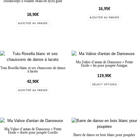
Justaucorps à volants Maïa en lycra gold
16,95
€
18,90
€
AJOUTER AU PANIER
AJOUTER AU PANIER
Ma Valise d’antan de Danseuse « Petite
Étoile » lin pour poupée Amigas
Tutu Rosella blanc et ses chaussons de danse
à lacets
119,90
€
42,90
€
SELECT OPTIONS
AJOUTER AU PANIER
Ma Valise d’antan de Danseuse « Petite
Étoile » dorée pour poupée Gordis
Barre de danse en bois blanc pour poupées