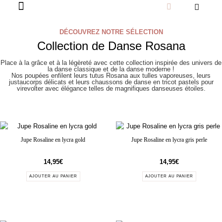
DÉCOUVREZ NOTRE SÉLECTION
Collection de Danse Rosana
Place à la grâce et à la légèreté avec cette collection inspirée des univers de
la danse classique et de la danse moderne !
Nos poupées enfilent leurs tutus Rosana aux tulles vaporeuses, leurs
justaucorps délicats et leurs chaussons de danse en tricot pastels pour
virevolter avec élégance telles de magnifiques danseuses étoiles.
Jupe Rosaline en lycra gold
Jupe Rosaline en lycra gris perle
14,95
€
14,95
€
AJOUTER AU PANIER
AJOUTER AU PANIER