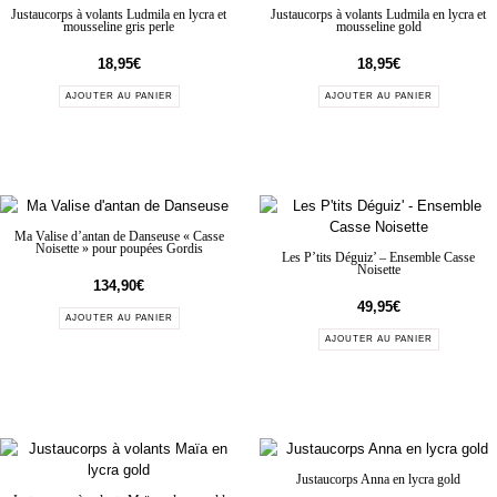
Justaucorps à volants Ludmila en lycra et
Justaucorps à volants Ludmila en lycra et
mousseline gris perle
mousseline gold
18,95
€
18,95
€
AJOUTER AU PANIER
AJOUTER AU PANIER
Ma Valise d’antan de Danseuse « Casse
Noisette » pour poupées Gordis
Les P’tits Déguiz’ – Ensemble Casse
Noisette
134,90
€
49,95
€
AJOUTER AU PANIER
AJOUTER AU PANIER
Justaucorps Anna en lycra gold