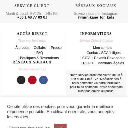
SERVICE CLIENT
RÉSEAUX SOCIAUX
Mardi & Jeudi 9h/12h – 14h/16h
Suivez-nous sur Instagram
+33 1 48 77 09 03
@minikane_for_kids
ACCÈS DIRECT
INFORMATIONS
Tous nos liens utiles
Service Client & Contact
À propos
Collabs’
Presse
Mon compte
FAQ
Contact / SAV / Litiges
Boutiques & Revendeurs
CGV
Devenir Revendeur
RÉSEAUX SOCIAUX
RGPD
Mentions légales
Restez connectés !
Notre service client est ouvert de 9h à
13h et de 14h à 17h. N’hésitez pas à
nous contacter
via notre formulaire
I
P
F
pour toute demande. Notre showroom
n
i
a
n’est pas ouvert au public.
s
n
c
t
t
e
LIVRAISON
Ce site utilise des cookies pour vous garantir la meilleure
a
e
b
En France et partout dans le monde
expérience possible. En utilisant notre site, vous acceptez
g
r
o
les cookies.
r
e
o
a
s
k