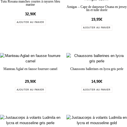
Tutu Rosana manches courtes à rayures bleu
marine
Amigas – Cape de danseuse Oxana en jersey
lin et tulle dorée
32,90
€
19,95
€
AJOUTER AU PANIER
AJOUTER AU PANIER
Manteau Aglaé en fausse fourrure camel
Chaussons ballerines en lycra gris perle
29,90
€
14,90
€
AJOUTER AU PANIER
AJOUTER AU PANIER