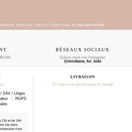
LEMAGNE, ESPAGNE, ITALIE ET PORTUGAL EN
RELAIS PICKUP
ENT
RÉSEAUX SOCIAUX
4h/16h
Suivez-nous sur Instagram
@minikane_for_kids
S
LIVRAISON
act
En France et partout dans le monde
/ SAV / Litiges
ndeur
RGPD
ales
à 13h et de 14h
cter
via notre
 showroom n’est