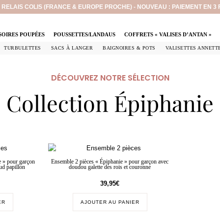
EN RELAIS COLIS (FRANCE & EUROPE PROCHE) - NOUVEAU : PAIEMENT EN 3
SOIRES POUPÉES
POUSSETTES/LANDAUS
COFFRETS « VALISES D’ANTAN »
TURBULETTES
SACS À LANGER
BAIGNOIRES & POTS
VALISETTES ANNETT
DÉCOUVREZ NOTRE SÉLECTION
Collection Épiphanie
e » pour garçon
Ensemble 2 pièces « Épiphanie » pour garçon avec
ud papillon
doudou galette des rois et couronne
39,95
€
ER
AJOUTER AU PANIER