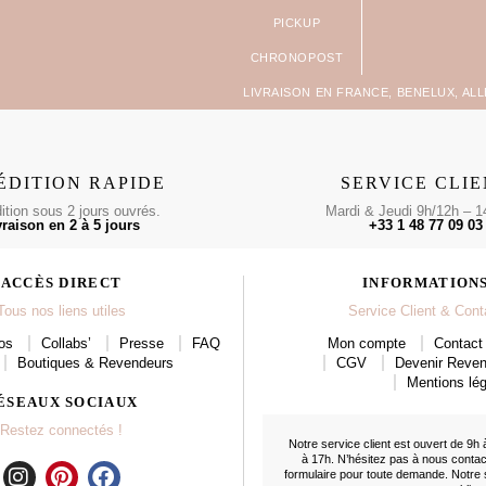
LIVRAISON EN FRANCE, BENELUX, AL
ÉDITION RAPIDE
SERVICE CLI
tion sous 2 jours ouvrés.
Mardi & Jeudi 9h/12h – 1
vraison en 2 à 5 jours
+33 1 48 77 09 03
ACCÈS DIRECT
INFORMATION
Tous nos liens utiles
Service Client & Cont
os
Collabs’
Presse
FAQ
Mon compte
Contact 
Boutiques & Revendeurs
CGV
Devenir Reve
Mentions lég
ÉSEAUX SOCIAUX
Restez connectés !
Notre service client est ouvert de 9h 
à 17h. N’hésitez pas à nous conta
formulaire
pour toute demande. Notre