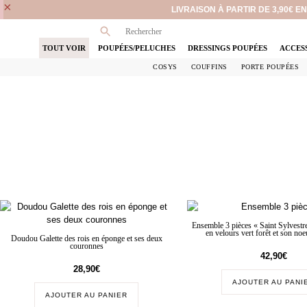
×
LIVRAISON À PARTIR DE 3,90€ 
TOUT VOIR
POUPÉES/PELUCHES
DRESSINGS POUPÉES
ACCES
COSYS
COUFFINS
PORTE POUPÉES
Ensemble 3 pièces « Saint Sylvestr
en velours vert forêt et son noe
Doudou Galette des rois en éponge et ses deux
couronnes
42,90
€
28,90
€
AJOUTER AU PANI
AJOUTER AU PANIER