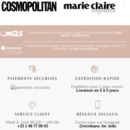
LIVRAISON PAR GLS EN FRANCE MÉTROPOLITAINE
EN 2-3 JOURS
APRÈS EXPÉDITION
LIVRAISON EN FRANCE, BENELUX, ALLEMAGNE, ESPAGNE, ITALIE ET
PORTUGAL EN
RELAIS PICKUP
PAIEMENTS SÉCURISÉS
EXPÉDITION RAPIDE
Expédition sous 2 jours ouvrés.
Livraison en 2 à 5 jours
SERVICE CLIENT
RÉSEAUX SOCIAUX
Mardi & Jeudi 9h/12h – 14h/16h
Suivez-nous sur Instagram
+33 1 48 77 09 03
@minikane_for_kids