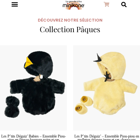
DÉCOUVREZ NOTRE SÉLECTION
Collection Pâques
Les P’tits Déguiz’ Babies – Ensemble Piou-
Les P’tits Déguiz’ – Ensemble Piou-piou en
piou en fausse fourrure noire et ses
molleton éponge jaune et ses chaussons