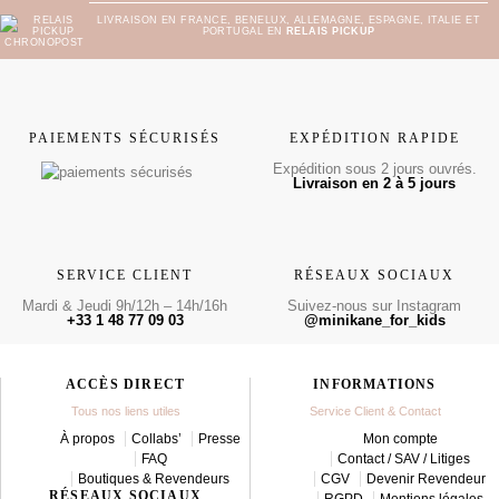
LIVRAISON EN FRANCE, BENELUX, ALLEMAGNE, ESPAGNE, ITALIE ET
PORTUGAL EN
RELAIS PICKUP
PAIEMENTS SÉCURISÉS
EXPÉDITION RAPIDE
Expédition sous 2 jours ouvrés.
Livraison en 2 à 5 jours
SERVICE CLIENT
RÉSEAUX SOCIAUX
Mardi & Jeudi 9h/12h – 14h/16h
Suivez-nous sur Instagram
+33 1 48 77 09 03
@minikane_for_kids
ACCÈS DIRECT
INFORMATIONS
Tous nos liens utiles
Service Client & Contact
À propos
Collabs’
Presse
Mon compte
FAQ
Contact / SAV / Litiges
Boutiques & Revendeurs
CGV
Devenir Revendeur
RÉSEAUX SOCIAUX
RGPD
Mentions légales