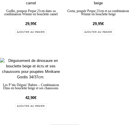
Guillo, poupon Peque 21cm dans sa
Greta, poupée Peque 21cm et sa combinaison
combinaison Winnie en bouclette camel
Winnie en bouclette beige
29,95
€
29,95
€
AJOUTER AU PANIER
AJOUTER AU PANIER
Les P’tits Déguiz’ Babies – Combinaison
Dino en bouclette beige et ses chaussons
42,90
€
AJOUTER AU PANIER