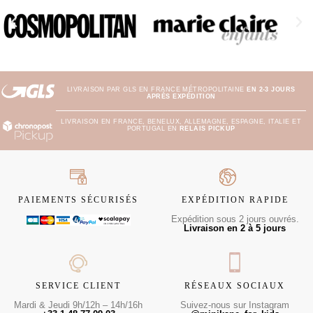
LIVRAISON PAR GLS EN FRANCE MÉTROPOLITAINE
EN 2-3 JOURS
APRÈS EXPÉDITION
LIVRAISON EN FRANCE, BENELUX, ALLEMAGNE, ESPAGNE, ITALIE ET
PORTUGAL EN
RELAIS PICKUP
PAIEMENTS SÉCURISÉS
EXPÉDITION RAPIDE
Expédition sous 2 jours ouvrés.
Livraison en 2 à 5 jours
SERVICE CLIENT
RÉSEAUX SOCIAUX
Mardi & Jeudi 9h/12h – 14h/16h
Suivez-nous sur Instagram