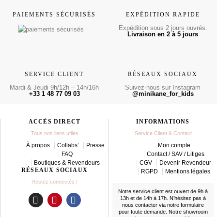
PAIEMENTS SÉCURISÉS
EXPÉDITION RAPIDE
Expédition sous 2 jours ouvrés.
Livraison en 2 à 5 jours
SERVICE CLIENT
RÉSEAUX SOCIAUX
Mardi & Jeudi 9h/12h – 14h/16h
Suivez-nous sur Instagram
+33 1 48 77 09 03
@minikane_for_kids
ACCÈS DIRECT
INFORMATIONS
Tous nos liens utiles
Service Client & Contact
À propos
Collabs’
Presse
Mon compte
FAQ
Contact / SAV / Litiges
Boutiques & Revendeurs
CGV
Devenir Revendeur
RÉSEAUX SOCIAUX
RGPD
Mentions légales
Restez connectés !
Notre service client est ouvert de 9h à
13h et de 14h à 17h. N’hésitez pas à
nous contacter
via notre formulaire
I
P
F
pour toute demande. Notre showroom