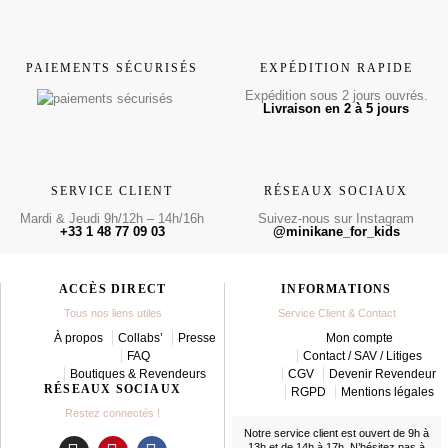
PAIEMENTS SÉCURISÉS
EXPÉDITION RAPIDE
Expédition sous 2 jours ouvrés.
Livraison en 2 à 5 jours
SERVICE CLIENT
RÉSEAUX SOCIAUX
Mardi & Jeudi 9h/12h – 14h/16h
Suivez-nous sur Instagram
+33 1 48 77 09 03
@minikane_for_kids
ACCÈS DIRECT
INFORMATIONS
Tous nos liens utiles
Service Client & Contact
À propos
Collabs’
Presse
Mon compte
FAQ
Contact / SAV / Litiges
Boutiques & Revendeurs
CGV
Devenir Revendeur
RÉSEAUX SOCIAUX
RGPD
Mentions légales
Restez connectés !
Notre service client est ouvert de 9h à
13h et de 14h à 17h. N’hésitez pas à