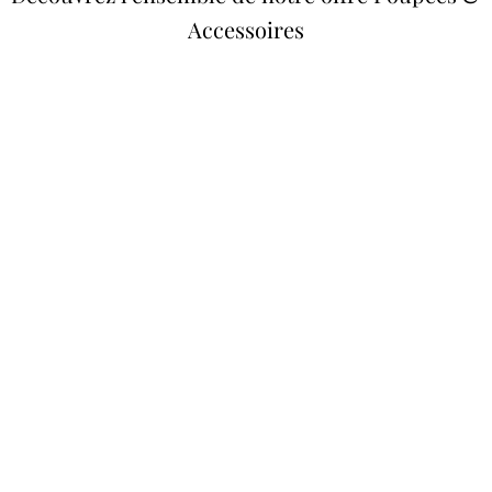
Accessoires
Poupées Minikane
Dressing Gordis 34 &
Gordis
37cm
Des bouilles à croquer
Défilé de styles
VOIR
VOIR
Meubles &
Valises d'antan