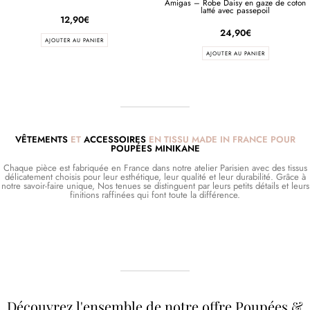
Amigas – Robe Daisy en gaze de coton
latté avec passepoil
12,90
€
24,90
€
AJOUTER AU PANIER
AJOUTER AU PANIER
VÊTEMENTS
ET
ACCESSOIRES
EN TISSU MADE IN FRANCE POUR
POUPÉES MINIKANE
Chaque pièce est fabriquée en France dans notre atelier Parisien avec des tissus
délicatement choisis pour leur esthétique, leur qualité et leur durabilité. Grâce à
notre savoir-faire unique, Nos tenues se distinguent par leurs petits détails et leurs
finitions raffinées qui font toute la différence.
Découvrez l'ensemble de notre offre Poupées &