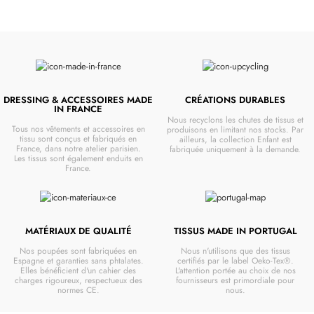
DRESSING & ACCESSOIRES MADE
CRÉATIONS DURABLES
IN FRANCE
Nous recyclons les chutes de tissus et
Tous nos vêtements et accessoires en
produisons en limitant nos stocks. Par
tissu sont conçus et fabriqués en
ailleurs, la collection Enfant est
France, dans notre atelier parisien.
fabriquée uniquement à la demande.
Les tissus sont également enduits en
France.
MATÉRIAUX DE QUALITÉ
TISSUS MADE IN PORTUGAL
Nos poupées sont fabriquées en
Nous n'utilisons que des tissus
Espagne et garanties sans phtalates.
certifiés par le label Oeko-Tex®.
Elles bénéficient d'un cahier des
L'attention portée au choix de nos
charges rigoureux, respectueux des
fournisseurs est primordiale pour
normes CE.
nous.