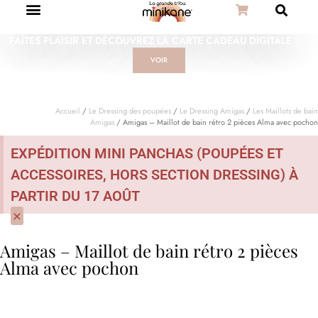
FAÎTES PLAISIR ET DÉCOUVREZ LA CARTE CADEAU DIGITALE !
VOIR
Accueil
/
Le Dressing des poupées
/
Le Dressing Amigas
/
Les Maillots de bain
Amigas
/ Amigas – Maillot de bain rétro 2 pièces Alma avec pochon
EXPÉDITION MINI PANCHAS (POUPÉES ET
ACCESSOIRES, HORS SECTION DRESSING) À
PARTIR DU 17 AOÛT
×
Amigas – Maillot de bain rétro 2 pièces
Alma avec pochon