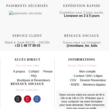
PAIEMENTS SÉCURISÉS
EXPÉDITION RAPIDE
Expédition sous 2 jours ouvrés.
Livraison en 2 à 5 jours
SERVICE CLIENT
RÉSEAUX SOCIAUX
Mardi & Jeudi 9h/12h – 14h/16h
Suivez-nous sur Instagram
+33 1 48 77 09 03
@minikane_for_kids
ACCÈS DIRECT
INFORMATIONS
Tous nos liens utiles
Service Client & Contact
À propos
Collabs’
Presse
Mon compte
FAQ
Contact / SAV / Litiges
Boutiques & Revendeurs
CGV
Devenir Revendeur
RÉSEAUX SOCIAUX
RGPD
Mentions légales
Restez connectés !
Notre service client est ouvert de 9h à
13h et de 14h à 17h. N’hésitez pas à
nous contacter
via notre formulaire
I
P
F
pour toute demande. Notre showroom
n
i
a
n’est pas ouvert au public.