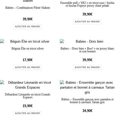
Ensemble pull « SKI » en tricot rose / fushia
et fuseau Popeye jersey chiné pétale
Babies – Combinaison Pilote Slalom
39,90
€
39,90
€
AJOUTER AU PANIER
AJOUTER AU PANIER
Béguin Élie en tricot silver
Babies – Dors bien « Boo! » en jersey blanc
et son bonnet
17,90
€
39,95
€
AJOUTER AU PANIER
AJOUTER AU PANIER
Débardeur Léonardo en tricot Grands
Espaces
Babies – Ensemble garçon avec pantalon et
bonnet à carreaux Tartan gris
15,90
€
34,90
€
AJOUTER AU PANIER