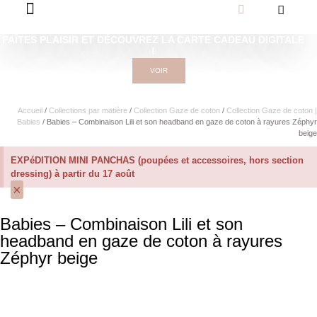
FAÎTES PLAISIR ET DÉCOUVREZ LA CARTE CADEAU DIGITALE
!
VOIR
Accueil
/
Collections par matière
/
Collection Gaze de coton
/
Collection Gaze de coton |
Babies
/ Babies – Combinaison Lili et son headband en gaze de coton à rayures Zéphyr
beige
EXPéDITION MINI PANCHAS (poupées et accessoires, hors section
dressing) à partir du 17 août
×
Babies – Combinaison Lili et son
headband en gaze de coton à rayures
Zéphyr beige