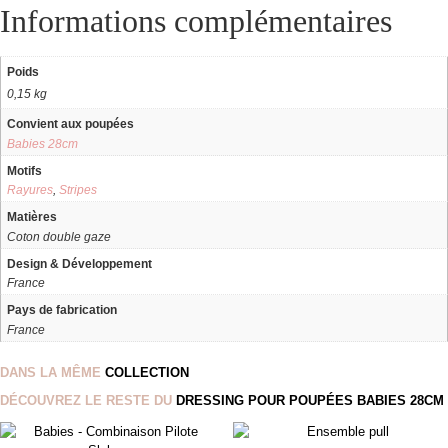
Informations complémentaires
Poids
0,15 kg
Convient aux poupées
Babies 28cm
Motifs
Rayures
,
Stripes
Matières
Coton double gaze
Design & Développement
France
Pays de fabrication
France
DANS LA MÊME
COLLECTION
DÉCOUVREZ LE RESTE DU
DRESSING POUR POUPÉES BABIES 28CM