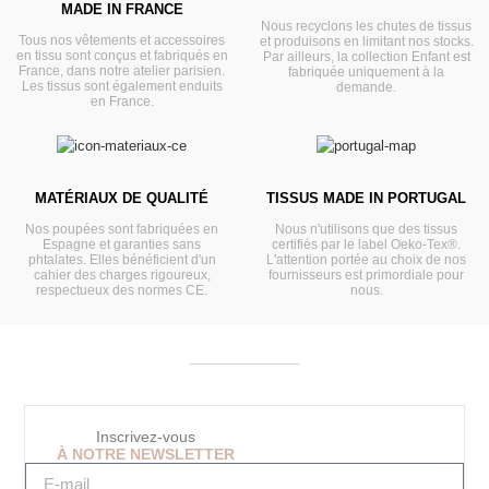
MADE IN FRANCE
Nous recyclons les chutes de tissus
Tous nos vêtements et accessoires
et produisons en limitant nos stocks.
en tissu sont conçus et fabriqués en
Par ailleurs, la collection Enfant est
France, dans notre atelier parisien.
fabriquée uniquement à la
Les tissus sont également enduits
demande.
en France.
MATÉRIAUX DE QUALITÉ
TISSUS MADE IN PORTUGAL
Nos poupées sont fabriquées en
Nous n'utilisons que des tissus
Espagne et garanties sans
certifiés par le label Oeko-Tex®.
phtalates. Elles bénéficient d'un
L'attention portée au choix de nos
cahier des charges rigoureux,
fournisseurs est primordiale pour
respectueux des normes CE.
nous.
Inscrivez-vous
À NOTRE NEWSLETTER