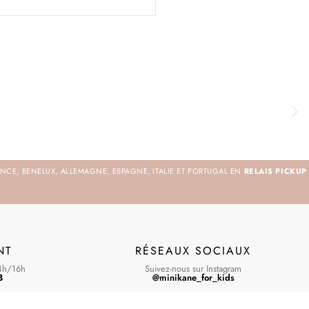
NCE, BENELUX, ALLEMAGNE, ESPAGNE, ITALIE ET PORTUGAL EN
RELAIS PICKUP
NT
RÉSEAUX SOCIAUX
4h/16h
Suivez-nous sur Instagram
3
@minikane_for_kids