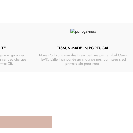
ITÉ
TISSUS MADE IN PORTUGAL
gne et garanties
Nous n'utilisons que des tissus certifiés par le label Oeko-
cahier des charges
Tex®. L'attention portée au choix de nos fournisseurs est
ormes CE.
primordiale pour nous.