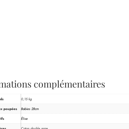
rmations complémentaires
ds
0,15 kg
ux poupées
Babies 28cm
ifs
Élise
ères
Coton double gaze