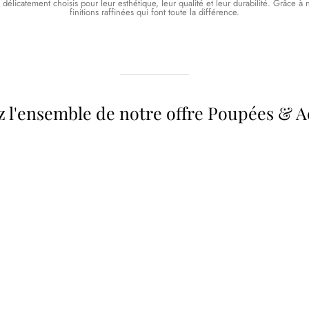
licatement choisis pour leur esthétique, leur qualité et leur durabilité. Grâce à no
finitions raffinées qui font toute la différence.
 l'ensemble de notre offre Poupées & A
 34 &
Valise
Meubles & Puériculture
Pour être bien équipé
L
VOIR