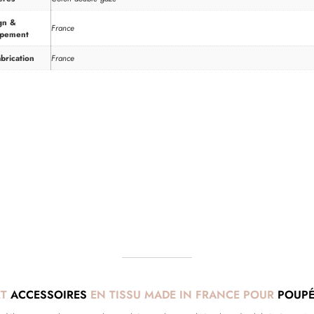
gn &
France
ppement
brication
France
ET
ACCESSOIRES
EN TISSU MADE IN FRANCE POUR
POUPÉ