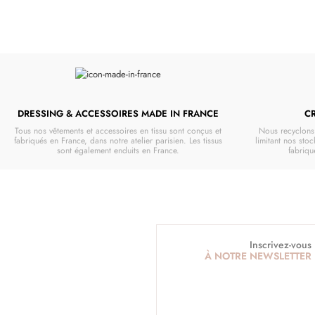
DRESSING & ACCESSOIRES MADE IN FRANCE
C
Tous nos vêtements et accessoires en tissu sont conçus et
Nous recyclons 
fabriqués en France, dans notre atelier parisien. Les tissus
limitant nos stoc
sont également enduits en France.
fabriq
Inscrivez-vous
À NOTRE NEWSLETTER