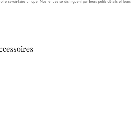
tre savoir-faire unique, Nos tenues se distinguent par leurs petits détails et leurs
ccessoires
s d'antan prêtes à
Poussettes & Landaus
offrir
Prêts pour l'évasion
a malle aux trésors
VOIR
VOIR