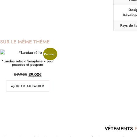
Desi
Dévelo
Pays de fa
SUR LE MÊME THÈME
Promo !
*Landau rétro « Séraphine » pour
poupées et poupons
89,90
€
39,00
€
AJOUTER AU PANIER
VÊTEMENTS