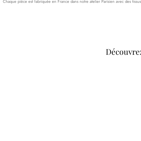
Chaque pièce est fabriquée en France dans notre atelier Parisien avec des tissus dé
Découvrez
Poupées Minikane
Dressing Gordis
Gordis
37cm
Des bouilles à croquer
Défilé de styles
VOIR
VOIR