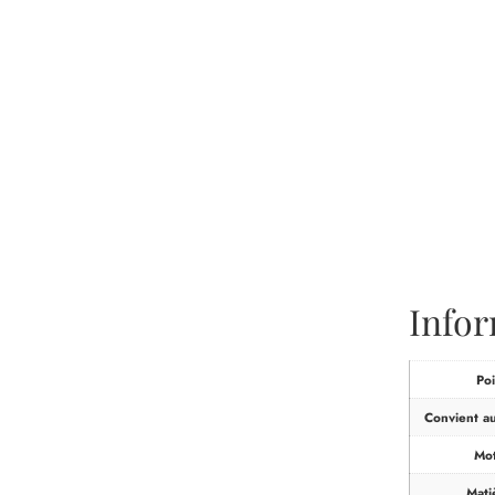
Info
Poi
Convient a
Mot
Mati