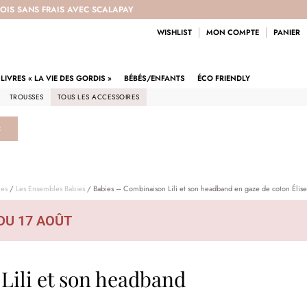
 FOIS SANS FRAIS AVEC SCALAPAY
WISHLIST
MON COMPTE
PANIER
LIVRES « LA VIE DES GORDIS »
BÉBÉS/ENFANTS
ÉCO FRIENDLY
TROUSSES
TOUS LES ACCESSOIRES
R
ies
/
Les Ensembles Babies
/ Babies – Combinaison Lili et son headband en gaze de coton Élise
DU 17 AOÛT
Lili et son headband