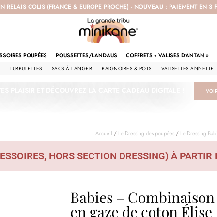
EN RELAIS COLIS (FRANCE & EUROPE PROCHE) - NOUVEAU : PAIEMENT EN 3
SSOIRES POUPÉES
POUSSETTES/LANDAUS
COFFRETS « VALISES D’ANTAN »
S
TURBULETTES
SACS À LANGER
BAIGNOIRES & POTS
VALISETTES ANNETTE
TES PLAISIR ET DÉCOUVREZ LA CARTE CADEAU DIGITALE !
VOI
Accueil
/
Le Dressing des poupées
/
Le Dressing Bab
ESSOIRES, HORS SECTION DRESSING) À PARTIR 
Babies – Combinaison 
en gaze de coton Élise