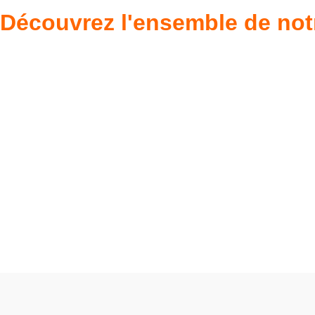
Découvrez l'ensemble de not
Poupées Minikane
Dressing Gordi
Gordis
37cm
Des bouilles à croquer
Défilé de styles
VOIR
VOIR