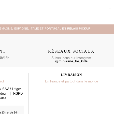
LEMAGNE, ESPAGNE, ITALIE ET PORTUGAL EN
RELAIS PICKUP
ENT
RÉSEAUX SOCIAUX
4h/16h
Suivez-nous sur Instagram
@minikane_for_kids
S
LIVRAISON
act
En France et partout dans le monde
/ SAV / Litiges
ndeur
RGPD
ales
à 13h et de 14h