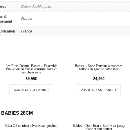
ères
Coton double gaze
gn &
France
ppement
brication
France
Les P’tits Déguiz’ Babies – Ensemble
Babies – Robe Faustine à manches
Piou-piou en fausse fourrure noire et
ballons en gaze de coton latte
ses chaussons
39,95
€
24,95
€
AJOUTER AU PANIER
AJOUTER AU PANIER
 BABIES 28CM
Gilet Gil en tricot silver et son pochon
Babies – Dors bien « Boo! » en jersey
blanc et son bonnet