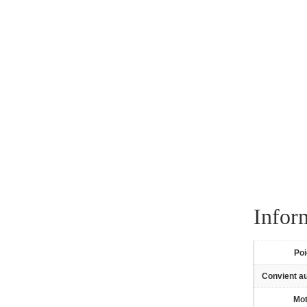
Infor
Po
Convient a
Mot