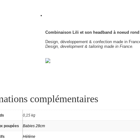
Combinaison Lili et son headband à noeud rond
Design, développement & confection made in Franc
Design, development & tailoring made in France.
mations complémentaires
ids
0,15 kg
ux poupées
Babies 28cm
ifs
Hélène