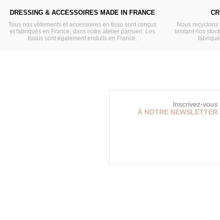
DRESSING & ACCESSOIRES MADE IN FRANCE
CR
Tous nos vêtements et accessoires en tissu sont conçus
Nous recyclons 
et fabriqués en France, dans notre atelier parisien. Les
limitant nos stock
tissus sont également enduits en France.
fabriqu
Inscrivez-vous
À NOTRE NEWSLETTER