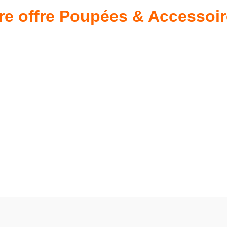
re offre Poupées & Accessoi
s 34 &
Valis
Meubles & Puériculture
Pour être bien équipé
L
VOIR