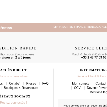
LIVRAISON EN FRANCE, BENELUX, AL
PÉDITION
ÉDITION RAPIDE
SERVICE CLI
tion sous 2 jours ouvrés.
Mardi & Jeudi 9h/12h – 1
vraison en 2 à 5 jours
+33 1 48 77 09 03
ACCÈS DIRECT
INFORMATION
Tous nos liens utiles
Service Client & Cont
os
Collabs’
Presse
FAQ
Mon compte
Contact 
Boutiques & Revendeurs
CGV
Devenir Reve
Mentions lég
ÉSEAUX SOCIAUX
Restez connectés !
Notre service client est ouvert de 9h 