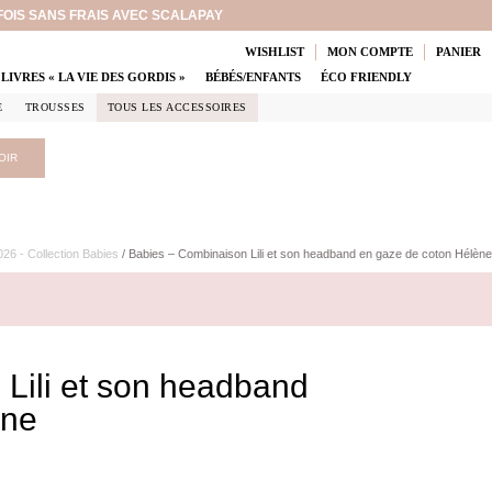
 FOIS SANS FRAIS AVEC SCALAPAY
WISHLIST
MON COMPTE
PANIER
LIVRES « LA VIE DES GORDIS »
BÉBÉS/ENFANTS
ÉCO FRIENDLY
E
TROUSSES
TOUS LES ACCESSOIRES
OIR
26 - Collection Babies
/ Babies – Combinaison Lili et son headband en gaze de coton Hélène
Lili et son headband
ène