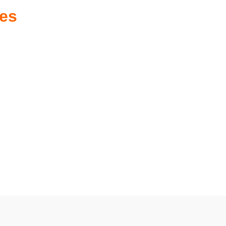
res
es d'antan prêtes
Poussettes & Landaus
à offrir
Prêts pour l'évasion
a malle aux trésors
VOIR
VOIR