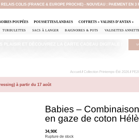
EN RELAIS COLIS (FRANCE & EUROPE PROCHE) - NOUVEAU : PAIEMENT EN 3
SOIRES POUPÉES
POUSSETTES/LANDAUS
COFFRETS « VALISES D’ANTAN »
TURBULETTES
SACS À LANGER
BAIGNOIRES & POTS
VALISETTES ANNETT
S PLAISIR ET DÉCOUVREZ LA CARTE CADEAU DIGITALE !
V
Accueil
/
Collection Printemps-Été 2026
/
PE20
ssing) à partir du 17 août
Babies – Combinaison 
en gaze de coton Hél
34,90
€
Rupture de stock