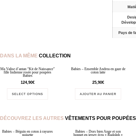
Mati
Desi
Dévelo
Pays de fa
DANS LA MÊME
COLLECTION
Ma Valise d’antan “Kit de Naissance”
Babies – Ensemble Andrea en gaze de
fille Indienne rosée pour poupées
coton latte
Babies
124,90
€
25,90
€
SELECT OPTIONS
AJOUTER AU PANIER
DÉCOUVREZ LES AUTRES
VÊTEMENTS POUR POUPÉES
Babies – Béguin en coton à rayures
Babies – Dors bien Ange et son
noisette
bonnet en jersey écru « Rudolph »