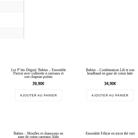
Les P’tits Déguiz’ Babies – Ensemble
Babies – Combinaison Lili et son
Pierrot avec collerette à carreaux et
headband en gaze de coton latte
son chapeau pointu
39,90
€
34,90
€
AJOUTER AU PANIER
AJOUTER AU PANIER
Babies – Moufles et chaussons en
Ensemble Félicie en tricot thé vert
gaze de coton carreaux Aldo