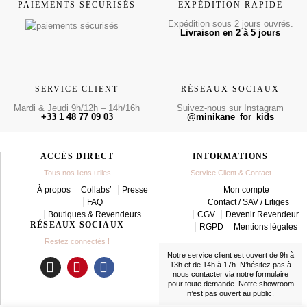
PAIEMENTS SÉCURISÉS
EXPÉDITION RAPIDE
Expédition sous 2 jours ouvrés.
Livraison en 2 à 5 jours
SERVICE CLIENT
RÉSEAUX SOCIAUX
Mardi & Jeudi 9h/12h – 14h/16h
Suivez-nous sur Instagram
+33 1 48 77 09 03
@minikane_for_kids
ACCÈS DIRECT
INFORMATIONS
Tous nos liens utiles
Service Client & Contact
À propos
Collabs’
Presse
Mon compte
FAQ
Contact / SAV / Litiges
Boutiques & Revendeurs
CGV
Devenir Revendeur
RÉSEAUX SOCIAUX
RGPD
Mentions légales
Restez connectés !
Notre service client est ouvert de 9h à
13h et de 14h à 17h. N’hésitez pas à
nous contacter
via notre formulaire
I
P
F
pour toute demande. Notre showroom
n
i
a
n’est pas ouvert au public.
s
n
c