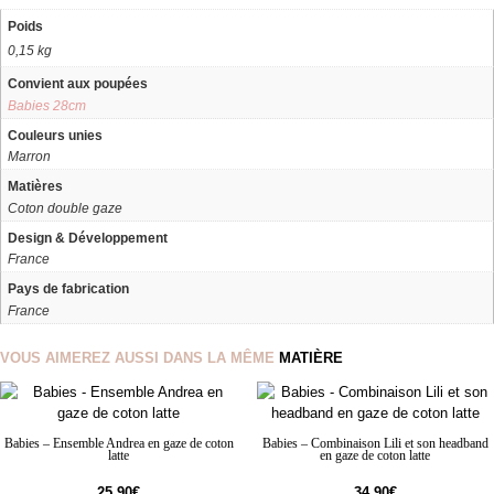
Poids
0,15 kg
Convient aux poupées
Babies 28cm
Couleurs unies
Marron
Matières
Coton double gaze
Design & Développement
France
Pays de fabrication
France
VOUS AIMEREZ AUSSI DANS LA MÊME
MATIÈRE
Babies – Ensemble Andrea en gaze de coton
Babies – Combinaison Lili et son headband
latte
en gaze de coton latte
25,90
€
34,90
€