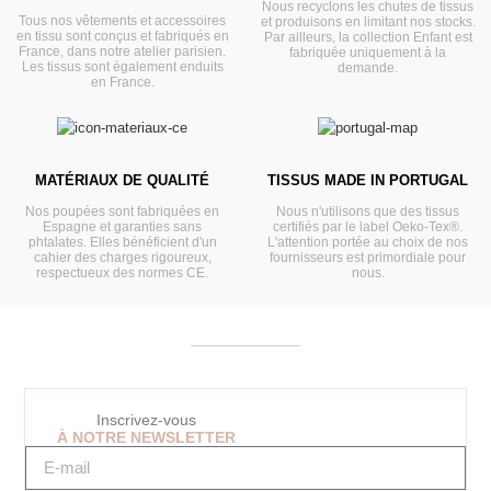
Nous recyclons les chutes de tissus
Tous nos vêtements et accessoires
et produisons en limitant nos stocks.
en tissu sont conçus et fabriqués en
Par ailleurs, la collection Enfant est
France, dans notre atelier parisien.
fabriquée uniquement à la
Les tissus sont également enduits
demande.
en France.
MATÉRIAUX DE QUALITÉ
TISSUS MADE IN PORTUGAL
Nos poupées sont fabriquées en
Nous n'utilisons que des tissus
Espagne et garanties sans
certifiés par le label Oeko-Tex®.
phtalates. Elles bénéficient d'un
L'attention portée au choix de nos
cahier des charges rigoureux,
fournisseurs est primordiale pour
respectueux des normes CE.
nous.
Inscrivez-vous
À NOTRE NEWSLETTER