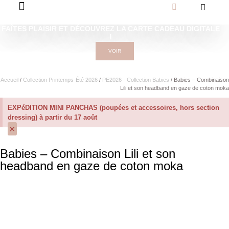
FAÎTES PLAISIR ET DÉCOUVREZ LA CARTE CADEAU DIGITALE
!
VOIR
Accueil
/
Collection Printemps-Été 2026
/
PE2026 - Collection Babies
/ Babies – Combinaison
Lili et son headband en gaze de coton moka
EXPéDITION MINI PANCHAS (poupées et accessoires, hors section
dressing) à partir du 17 août
×
Babies – Combinaison Lili et son
headband en gaze de coton moka