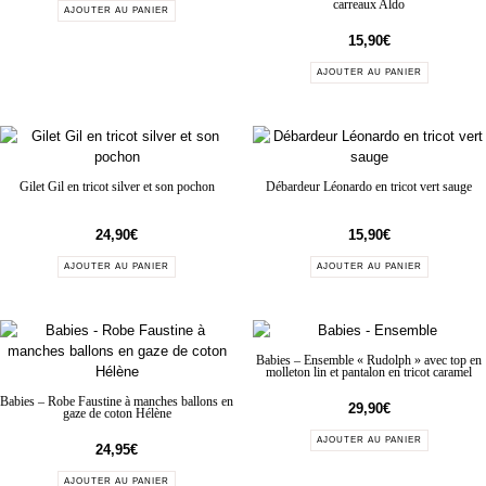
carreaux Aldo
AJOUTER AU PANIER
15,90
€
AJOUTER AU PANIER
Gilet Gil en tricot silver et son pochon
Débardeur Léonardo en tricot vert sauge
24,90
€
15,90
€
AJOUTER AU PANIER
AJOUTER AU PANIER
Babies – Ensemble « Rudolph » avec top en
molleton lin et pantalon en tricot caramel
Babies – Robe Faustine à manches ballons en
29,90
€
gaze de coton Hélène
AJOUTER AU PANIER
24,95
€
AJOUTER AU PANIER