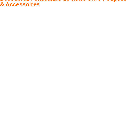
& Accessoires
Poupées Minikane
Dressing Gordis 34
Gordis
& 37cm
Des bouilles à croquer
Défilé de styles
VOIR
VOIR
Meubles &
Valises d'antan
Puériculture
prêtes à offrir