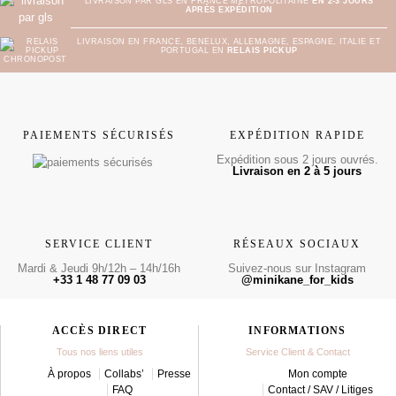
LIVRAISON PAR GLS EN FRANCE MÉTROPOLITAINE
EN 2-3 JOURS
APRÈS EXPÉDITION
LIVRAISON EN FRANCE, BENELUX, ALLEMAGNE, ESPAGNE, ITALIE ET
PORTUGAL EN
RELAIS PICKUP
PAIEMENTS SÉCURISÉS
EXPÉDITION RAPIDE
Expédition sous 2 jours ouvrés.
Livraison en 2 à 5 jours
SERVICE CLIENT
RÉSEAUX SOCIAUX
Mardi & Jeudi 9h/12h – 14h/16h
Suivez-nous sur Instagram
+33 1 48 77 09 03
@minikane_for_kids
ACCÈS DIRECT
INFORMATIONS
Tous nos liens utiles
Service Client & Contact
À propos
Collabs’
Presse
Mon compte
FAQ
Contact / SAV / Litiges