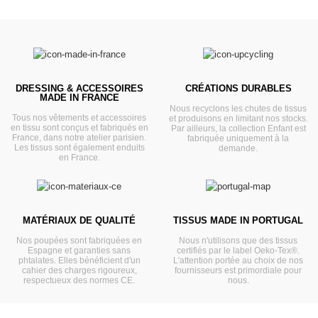
DRESSING & ACCESSOIRES
CRÉATIONS DURABLES
MADE IN FRANCE
Nous recyclons les chutes de tissus
Tous nos vêtements et accessoires
et produisons en limitant nos stocks.
en tissu sont conçus et fabriqués en
Par ailleurs, la collection Enfant est
France, dans notre atelier parisien.
fabriquée uniquement à la
Les tissus sont également enduits
demande.
en France.
MATÉRIAUX DE QUALITÉ
TISSUS MADE IN PORTUGAL
Nos poupées sont fabriquées en
Nous n'utilisons que des tissus
Espagne et garanties sans
certifiés par le label Oeko-Tex®.
phtalates. Elles bénéficient d'un
L'attention portée au choix de nos
cahier des charges rigoureux,
fournisseurs est primordiale pour
respectueux des normes CE.
nous.