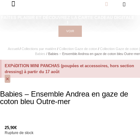
FAÎTES PLAISIR ET DÉCOUVREZ LA CARTE CADEAU DIGITALE
!
VOIR
Accueil
/
Collections par matière
/
Collection Gaze de coton
/
Collection Gaze de coton |
Babies
/ Babies – Ensemble Andrea en gaze de coton bleu Outre-mer
EXPéDITION MINI PANCHAS (poupées et accessoires, hors section
dressing) à partir du 17 août
×
Babies – Ensemble Andrea en gaze de
coton bleu Outre-mer
25,90
€
Rupture de stock