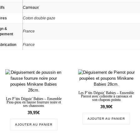
ifs
Carreaux
ères
Coton double gaze
gn &
France
ppement
brication
France
Les P’tits Déguiz’ Babies – Ensemble
Pierrot avec collerette à carreaux et
Les P’tits Déguiz’ Babies – Ensemble
son chapeau pointu
Piou-piou en fausse fourrure noire et
ses chaussons
39,90
€
39,95
€
AJOUTER AU PANIER
AJOUTER AU PANIER