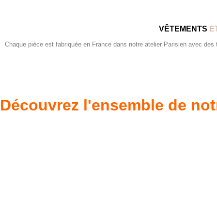
VÊTEMENTS
E
Chaque pièce est fabriquée en France dans notre atelier Parisien avec des tis
Découvrez l'ensemble de not
Poupées Minikane
Dressing Gordi
Gordis
37cm
Des bouilles à croquer
Défilé de styles
VOIR
VOIR