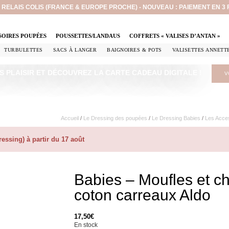
EN RELAIS COLIS (FRANCE & EUROPE PROCHE) - NOUVEAU : PAIEMENT EN 3
SOIRES POUPÉES
POUSSETTES/LANDAUS
COFFRETS « VALISES D’ANTAN »
TURBULETTES
SACS À LANGER
BAIGNOIRES & POTS
VALISETTES ANNETT
S PLAISIR ET DÉCOUVREZ LA CARTE CADEAU DIGITALE !
V
Accueil
/
Le Dressing des poupées
/
Le Dressing Babies
/
Les Acces
ssing) à partir du 17 août
Babies – Moufles et c
coton carreaux Aldo
17,50
€
En stock