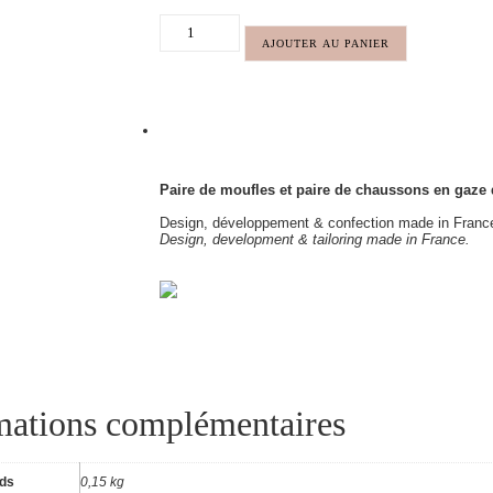
AJOUTER AU PANIER
Paire de moufles et paire de chaussons en gaz
Design, développement & confection made in Franc
Design, development & tailoring made in France.
mations complémentaires
ids
0,15 kg