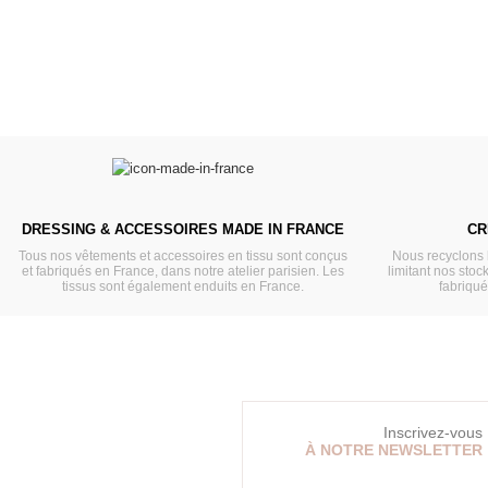
DRESSING & ACCESSOIRES MADE IN FRANCE
CR
Tous nos vêtements et accessoires en tissu sont conçus
Nous recyclons 
et fabriqués en France, dans notre atelier parisien. Les
limitant nos stock
tissus sont également enduits en France.
fabriqu
Inscrivez-vous
À NOTRE NEWSLETTER