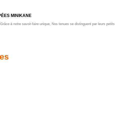
ÉES MINIKANE
 Grâce à notre savoir-faire unique, Nos tenues se distinguent par leurs petits
res
es d'antan prêtes
Poussettes & Landaus
à offrir
Prêts pour l'évasion
a malle aux trésors
VOIR
VOIR