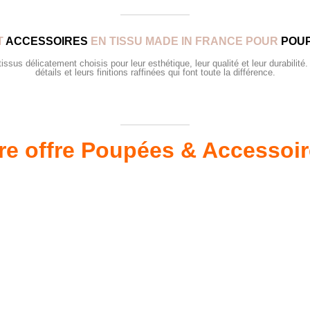
T
ACCESSOIRES
EN TISSU MADE IN FRANCE POUR
POUP
sus délicatement choisis pour leur esthétique, leur qualité et leur durabilité.
détails et leurs finitions raffinées qui font toute la différence.
re offre Poupées & Accessoi
s 34 &
Valis
Meubles & Puériculture
Pour être bien équipé
L
VOIR