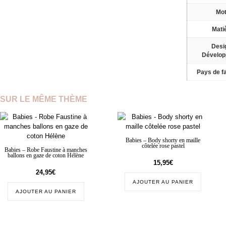
Mot
Mati
Desi
Dévelo
Pays de fa
SUR LE MÊME THÈME
Babies – Body shorty en maille
côtelée rose pastel
Babies – Robe Faustine à manches
ballons en gaze de coton Hélène
15,95
€
24,95
€
AJOUTER AU PANIER
AJOUTER AU PANIER