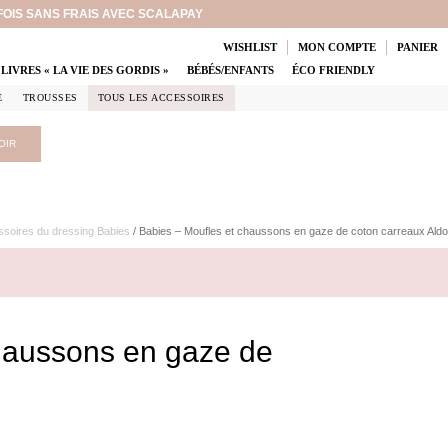
 FOIS SANS FRAIS AVEC SCALAPAY
WISHLIST
MON COMPTE
PANIER
LIVRES « LA VIE DES GORDIS »
BÉBÉS/ENFANTS
ÉCO FRIENDLY
E
TROUSSES
TOUS LES ACCESSOIRES
OIR
soires du dressing Babies
/ Babies – Moufles et chaussons en gaze de coton carreaux Aldo
haussons en gaze de