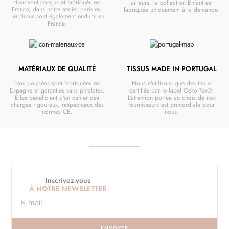
tissu sont conçus et fabriqués en
ailleurs, la collection Enfant est
France, dans notre atelier parisien.
fabriquée uniquement à la demande.
Les tissus sont également enduits en
France.
MATÉRIAUX DE QUALITÉ
TISSUS MADE IN PORTUGAL
Nos poupées sont fabriquées en
Nous n'utilisons que des tissus
Espagne et garanties sans phtalates.
certifiés par le label Oeko-Tex®.
Elles bénéficient d'un cahier des
L'attention portée au choix de nos
charges rigoureux, respectueux des
fournisseurs est primordiale pour
normes CE.
nous.
Inscrivez-vous
À NOTRE NEWSLETTER
ENVOYER