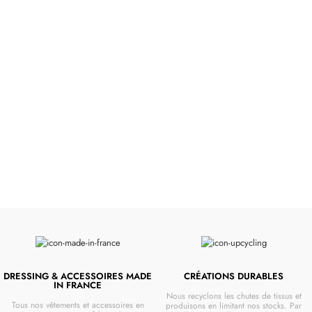
Poussettes &
Landaus
Prêts pour l'évasion
VOIR
DRESSING & ACCESSOIRES MADE
CRÉATIONS DURABLES
IN FRANCE
Nous recyclons les chutes de tissus et
Tous nos vêtements et accessoires en
produisons en limitant nos stocks. Par