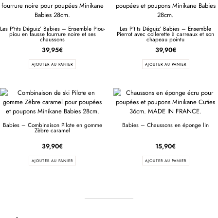
Les P’tits Déguiz’ Babies – Ensemble Piou-
Les P’tits Déguiz’ Babies – Ensemble
piou en fausse fourrure noire et ses
Pierrot avec collerette à carreaux et son
chaussons
chapeau pointu
39,95
€
39,90
€
AJOUTER AU PANIER
AJOUTER AU PANIER
Babies – Combinaison Pilote en gomme
Babies – Chaussons en éponge lin
Zèbre caramel
39,90
€
15,90
€
AJOUTER AU PANIER
AJOUTER AU PANIER