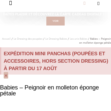
FAÎTES PLAISIR ET DÉCOUVREZ LA CARTE CADEAU DIGITALE !
VOIR
Accueil
/
Le Dressing des poupées
/
Le Dressing Babies
/
Les unis Babies
/ Babies – Peignoir
en molleton éponge pétale
EXPÉDITION MINI PANCHAS (POUPÉES ET
ACCESSOIRES, HORS SECTION DRESSING)
À PARTIR DU 17 AOÛT
×
Babies – Peignoir en molleton éponge
pétale