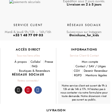
Expédition sous 2 jours ouvrés.
Livraison en 2 à 5 jours
SERVICE CLIENT
RÉSEAUX SOCIAUX
Mardi & Jeudi 9h/12h – 14h/16h
Suivez-nous sur Instagram
+33 1 48 77 09 03
@minikane_for_kids
ACCÈS DIRECT
INFORMATIONS
Tous nos liens utiles
Service Client & Contact
À propos
Collabs’
Presse
Mon compte
FAQ
Contact / SAV / Litiges
Boutiques & Revendeurs
CGV
Devenir Revendeur
RÉSEAUX SOCIAUX
RGPD
Mentions légales
Restez connectés !
Notre service client est ouvert de 9h à
13h et de 14h à 17h. N’hésitez pas à
I
P
F
nous contacter
via notre formulaire
pour
toute demande. Notre showroom n’est
n
i
a
pas ouvert au public.
s
n
c
t
t
e
LIVRAISON