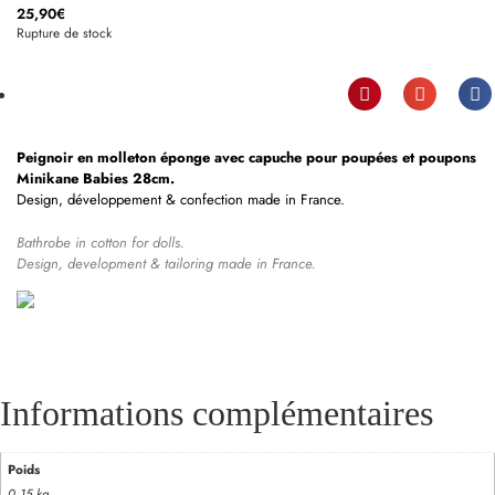
25,90
€
Rupture de stock
Peignoir en molleton éponge avec capuche pour poupées et poupons
Minikane Babies 28cm.
Design, développement & confection made in France.
Bathrobe in cotton for dolls.
Design, development & tailoring made in France.
Informations complémentaires
Poids
0,15 kg