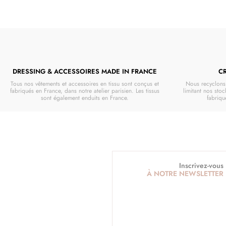
DRESSING & ACCESSOIRES MADE IN FRANCE
C
Tous nos vêtements et accessoires en tissu sont conçus et
Nous recyclons 
fabriqués en France, dans notre atelier parisien. Les tissus
limitant nos stoc
sont également enduits en France.
fabriq
Inscrivez-vous
À NOTRE NEWSLETTER