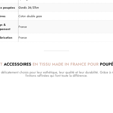
ux poupées
Gordis 34/37cm
ères
Coton double gaze
gn &
France
ppement
brication
France
ET
ACCESSOIRES
EN TISSU MADE IN FRANCE POUR
POUPÉ
licatement choisis pour leur esthétique, leur qualité et leur durabilité. Grâce à no
finitions raffinées qui font toute la différence.