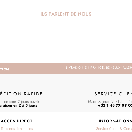
ILS PARLENT DE NOUS
LIVRAISON EN FRANCE, BENELUX, ALLE
ITION
ÉDITION RAPIDE
SERVICE CLIE
ition sous 2 jours ouvrés.
Mardi & Jeudi 9h/12h – 1
vraison en 2 à 5 jours
+33 1 48 77 09 0
ACCÈS DIRECT
INFORMATION
Tous nos liens utiles
Service Client & Cont