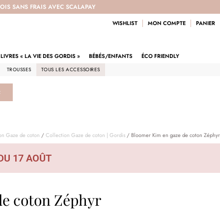
 FOIS SANS FRAIS AVEC SCALAPAY
WISHLIST
MON COMPTE
PANIER
LIVRES « LA VIE DES GORDIS »
BÉBÉS/ENFANTS
ÉCO FRIENDLY
TROUSSES
TOUS LES ACCESSOIRES
R
ion Gaze de coton
/
Collection Gaze de coton | Gordis
/ Bloomer Kim en gaze de coton Zéphyr
DU 17 AOÛT
de coton Zéphyr