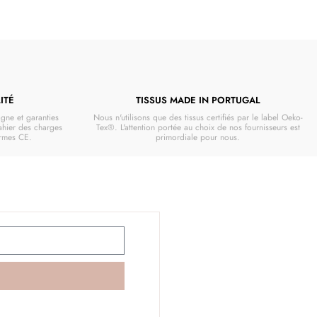
ITÉ
TISSUS MADE IN PORTUGAL
gne et garanties
Nous n'utilisons que des tissus certifiés par le label Oeko-
cahier des charges
Tex®. L'attention portée au choix de nos fournisseurs est
ormes CE.
primordiale pour nous.