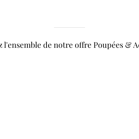
 l'ensemble de notre offre Poupées & A
 34 &
Valise
Meubles & Puériculture
Pour être bien équipé
L
VOIR