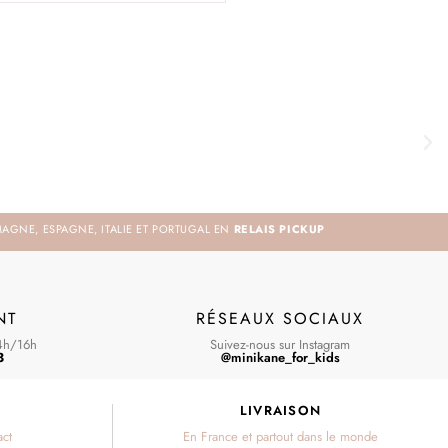
MAGNE, ESPAGNE, ITALIE ET PORTUGAL EN
RELAIS PICKUP
NT
RÉSEAUX SOCIAUX
4h/16h
Suivez-nous sur Instagram
3
@minikane_for_kids
S
LIVRAISON
act
En France et partout dans le monde