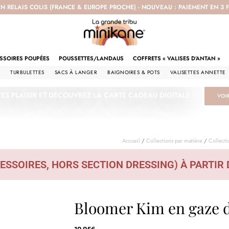
EN RELAIS COLIS (FRANCE & EUROPE PROCHE) - NOUVEAU : PAIEMENT EN 3
SSOIRES POUPÉES
POUSSETTES/LANDAUS
COFFRETS « VALISES D’ANTAN »
S
TURBULETTES
SACS À LANGER
BAIGNOIRES & POTS
VALISETTES ANNETTE
TES PLAISIR ET DÉCOUVREZ LA CARTE CADEAU DIGITALE !
VOI
Accueil
/
Collections par matière
/
Collect
ESSOIRES, HORS SECTION DRESSING) À PARTIR 
Bloomer Kim en gaze 