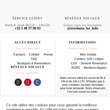
SERVICE CLIENT
RÉSEAUX SOCIAUX
Mardi & Jeudi 9h/12h – 14h/16h
Suivez-nous sur Instagram
+33 1 48 77 09 03
@minikane_for_kids
ACCÈS DIRECT
INFORMATIONS
Tous nos liens utiles
Service Client & Contact
À propos
Collabs’
Presse
Mon compte
FAQ
Contact / SAV / Litiges
Boutiques & Revendeurs
CGV
Devenir Revendeur
RÉSEAUX SOCIAUX
RGPD
Mentions légales
Restez connectés !
Notre service client est ouvert de 9h à
13h et de 14h à 17h. N’hésitez pas à
nous contacter
via notre formulaire
I
P
F
pour toute demande. Notre showroom
n
i
a
n’est pas ouvert au public.
s
n
c
t
t
e
LIVRAISON
Ce site utilise des cookies pour vous garantir la meilleure
a
e
b
En France et partout dans le monde
expérience possible. En utilisant notre site, vous acceptez