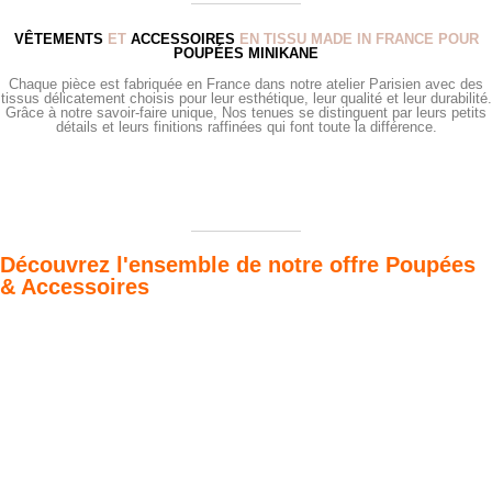
VÊTEMENTS
ET
ACCESSOIRES
EN TISSU MADE IN FRANCE POUR
POUPÉES MINIKANE
Chaque pièce est fabriquée en France dans notre atelier Parisien avec des
tissus délicatement choisis pour leur esthétique, leur qualité et leur durabilité.
Grâce à notre savoir-faire unique, Nos tenues se distinguent par leurs petits
détails et leurs finitions raffinées qui font toute la différence.
Découvrez l'ensemble de notre offre Poupées
& Accessoires
Poupées Minikane
Dressing Gordis 34
Gordis
& 37cm
Des bouilles à croquer
Défilé de styles