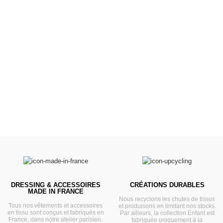
Poussettes &
Landaus
Prêts pour l'évasion
VOIR
DRESSING & ACCESSOIRES
CRÉATIONS DURABLES
MADE IN FRANCE
Nous recyclons les chutes de tissus
Tous nos vêtements et accessoires
et produisons en limitant nos stocks.
en tissu sont conçus et fabriqués en
Par ailleurs, la collection Enfant est
France, dans notre atelier parisien.
fabriquée uniquement à la