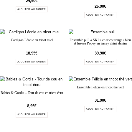
24,90
€
26,90
€
AJOUTER AU PANIER
AJOUTER AU PANIER
Cardigan Léonie en tricot miel
Ensemble pull « SKI » en tricot rouge / bleu
et fuseau Popey en jersey chiné denim
18,95
€
39,90
€
AJOUTER AU PANIER
AJOUTER AU PANIER
Ensemble Félicie en tricot thé vert
Babies & Gordis – Tour de cou en tricot écru
31,90
€
8,95
€
AJOUTER AU PANIER
AJOUTER AU PANIER