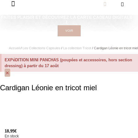
FAÎTES PLAISIR ET DÉCOUVREZ LA CARTE CADEAU DIGITALE
!
VOIR
Accueil
/
Les Collections Capsules
/
La collection Tricot
/ Cardigan Léonie en tricot miel
EXPéDITION MINI PANCHAS (poupées et accessoires, hors section
dressing) à partir du 17 août
×
Cardigan Léonie en tricot miel
18,95
€
En stock