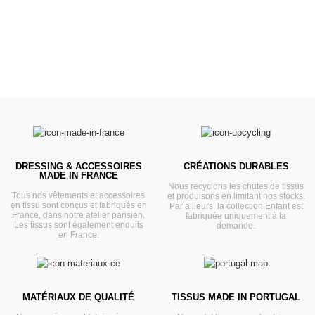
VOIR
DRESSING & ACCESSOIRES
CRÉATIONS DURABLES
MADE IN FRANCE
Nous recyclons les chutes de tissus
Tous nos vêtements et accessoires
et produisons en limitant nos stocks.
en tissu sont conçus et fabriqués en
Par ailleurs, la collection Enfant est
France, dans notre atelier parisien.
fabriquée uniquement à la
Les tissus sont également enduits
demande.
en France.
MATÉRIAUX DE QUALITÉ
TISSUS MADE IN PORTUGAL