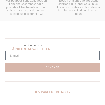
Nos poupées sont fabriquées en
Nous n'utilisons que des tissus
Espagne et garanties sans
certifiés par le label Oeko-Tex®.
phtalates. Elles bénéficient d'un
L'attention portée au choix de nos
cahier des charges rigoureux,
fournisseurs est primordiale pour
respectueux des normes CE.
nous.
Inscrivez-vous
À NOTRE NEWSLETTER
ENVOYER
ILS PARLENT DE NOUS