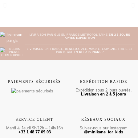
LIVRAISON PAR GLS EN FRANCE MÉTROPOLITAINE
EN 2-3 JOURS
APRÈS EXPÉDITION
LIVRAISON EN FRANCE, BENELUX, ALLEMAGNE, ESPAGNE, ITALIE ET
PORTUGAL EN
RELAIS PICKUP
PAIEMENTS SÉCURISÉS
EXPÉDITION RAPIDE
Expédition sous 2 jours ouvrés.
Livraison en 2 à 5 jours
SERVICE CLIENT
RÉSEAUX SOCIAUX
Mardi & Jeudi 9h/12h – 14h/16h
Suivez-nous sur Instagram
+33 1 48 77 09 03
@minikane_for_kids