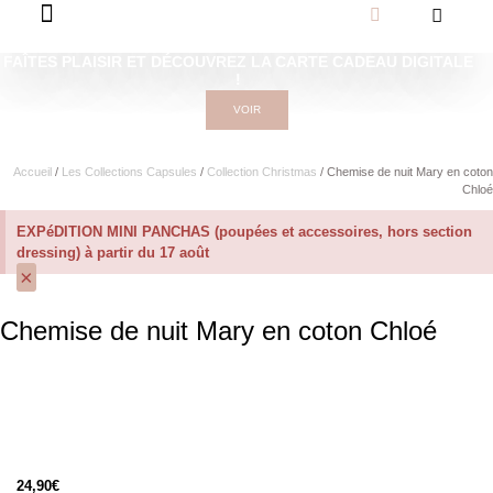
FAÎTES PLAISIR ET DÉCOUVREZ LA CARTE CADEAU DIGITALE
!
VOIR
Accueil
/
Les Collections Capsules
/
Collection Christmas
/ Chemise de nuit Mary en coton
Chloé
EXPéDITION MINI PANCHAS (poupées et accessoires, hors section
dressing) à partir du 17 août
×
Chemise de nuit Mary en coton Chloé
24,90
€