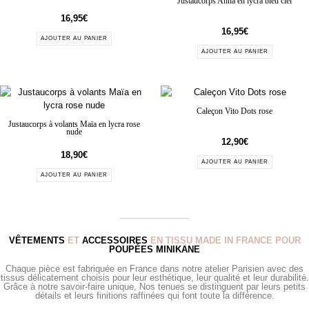
Justaucorps Anna en lycra bleu ciel
16,95
€
16,95
€
AJOUTER AU PANIER
AJOUTER AU PANIER
Caleçon Vito Dots rose
Justaucorps à volants Maïa en lycra rose
nude
12,90
€
18,90
€
AJOUTER AU PANIER
AJOUTER AU PANIER
VÊTEMENTS
ET
ACCESSOIRES
EN TISSU MADE IN FRANCE POUR
POUPÉES MINIKANE
Chaque pièce est fabriquée en France dans notre atelier Parisien avec des
tissus délicatement choisis pour leur esthétique, leur qualité et leur durabilité.
Grâce à notre savoir-faire unique, Nos tenues se distinguent par leurs petits
détails et leurs finitions raffinées qui font toute la différence.