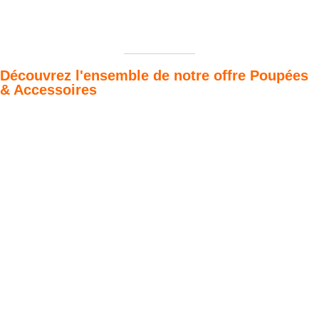
Découvrez l'ensemble de notre offre Poupées
& Accessoires
Poupées Minikane
Dressing Gordis 34
Gordis
& 37cm
Des bouilles à croquer
Défilé de styles
VOIR
VOIR