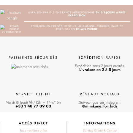
LIVRAISON PAR GLS EN FRANCE MÉTROPOLITAINE
EN 2-3 JOURS APRÈS
EXPÉDITION
LIVRAISON EN FRANCE, BENELUX, ALLEMAGNE, ESPAGNE, ITALIE ET
PORTUGAL EN
RELAIS PICKUP
PAIEMENTS SÉCURISÉS
EXPÉDITION RAPIDE
Expédition sous 2 jours ouvrés.
Livraison en 2 à 5 jours
SERVICE CLIENT
RÉSEAUX SOCIAUX
Mardi & Jeudi 9h/12h – 14h/16h
Suivez-nous sur Instagram
+33 1 48 77 09 03
@minikane_for_kids
ACCÈS DIRECT
INFORMATIONS
Tous nos liens utiles
Service Client & Contact