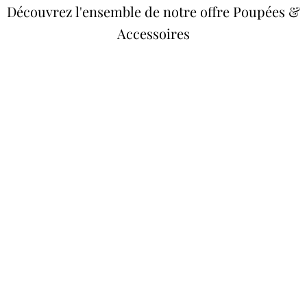
Découvrez l'ensemble de notre offre Poupées &
Accessoires
Poupées Minikane
Dressing Gordis 34 &
Gordis
37cm
Des bouilles à croquer
Défilé de styles
VOIR
VOIR