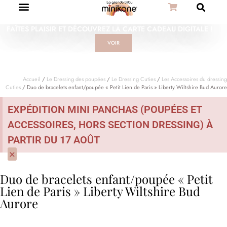
FAÎTES PLAISIR ET DÉCOUVREZ LA CARTE CADEAU DIGITALE !
VOIR
Accueil
/
Le Dressing des poupées
/
Le Dressing Cuties
/
Les Accessoires du dressing
Cuties
/ Duo de bracelets enfant/poupée « Petit Lien de Paris » Liberty Wiltshire Bud Aurore
EXPÉDITION MINI PANCHAS (POUPÉES ET
ACCESSOIRES, HORS SECTION DRESSING) À
PARTIR DU 17 AOÛT
×
Duo de bracelets enfant/poupée « Petit
Lien de Paris » Liberty Wiltshire Bud
Aurore