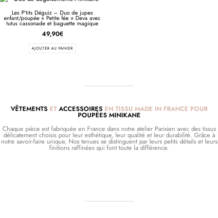
Les P’tits Déguiz – Duo de jupes
enfant/poupée « Petite fée » Deva avec
tutus cassonade et baguette magique
49,90
€
AJOUTER AU PANIER
VÊTEMENTS
ET
ACCESSOIRES
EN TISSU MADE IN FRANCE POUR
POUPÉES MINIKANE
Chaque pièce est fabriquée en France dans notre atelier Parisien avec des tissus
délicatement choisis pour leur esthétique, leur qualité et leur durabilité. Grâce à
notre savoir-faire unique, Nos tenues se distinguent par leurs petits détails et leurs
finitions raffinées qui font toute la différence.