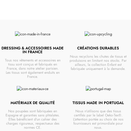
DRESSING & ACCESSOIRES MADE
CRÉATIONS DURABLES
IN FRANCE
Nous recyclons les chutes de tissus et
Tous nos vêtements et accessoires en
produisons en limitant nos stocks. Par
tissu sont conçus et fabriqués en
ailleurs, la collection Enfant est
France, dans notre atelier parisien.
fabriquée uniquement à la demande.
Les tissus sont également enduits en
France.
MATÉRIAUX DE QUALITÉ
TISSUS MADE IN PORTUGAL
Nos poupées sont fabriquées en
Nous n'utilisons que des tissus
Espagne et garanties sans phtalates.
certifiés par le label Oeko-Tex®.
Elles bénéficient d'un cahier des
L'attention portée au choix de nos
charges rigoureux, respectueux des
fournisseurs est primordiale pour
normes CE.
nous.