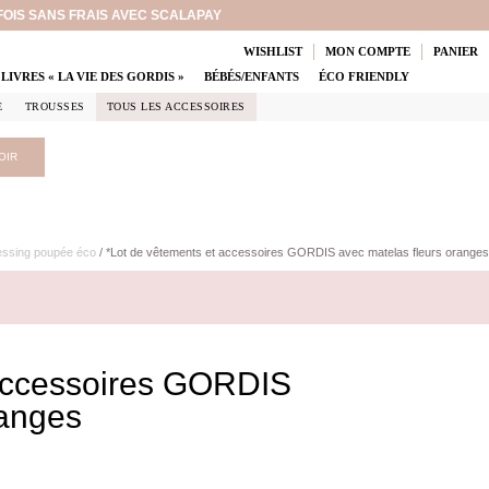
 FOIS SANS FRAIS AVEC SCALAPAY
WISHLIST
MON COMPTE
PANIER
LIVRES « LA VIE DES GORDIS »
BÉBÉS/ENFANTS
ÉCO FRIENDLY
E
TROUSSES
TOUS LES ACCESSOIRES
OIR
essing poupée éco
/ *Lot de vêtements et accessoires GORDIS avec matelas fleurs oranges
 accessoires GORDIS
ranges