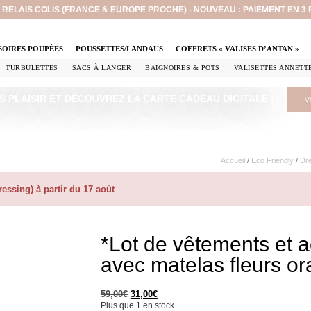
EN RELAIS COLIS (FRANCE & EUROPE PROCHE) - NOUVEAU : PAIEMENT EN 3
SOIRES POUPÉES
POUSSETTES/LANDAUS
COFFRETS « VALISES D’ANTAN »
TURBULETTES
SACS À LANGER
BAIGNOIRES & POTS
VALISETTES ANNETT
S PLAISIR ET DÉCOUVREZ LA CARTE CADEAU DIGITALE !
V
Accueil
/
Eco Friendly
/
Dr
ssing) à partir du 17 août
*Lot de vêtements et
avec matelas fleurs o
59,00
€
31,00
€
Plus que 1 en stock