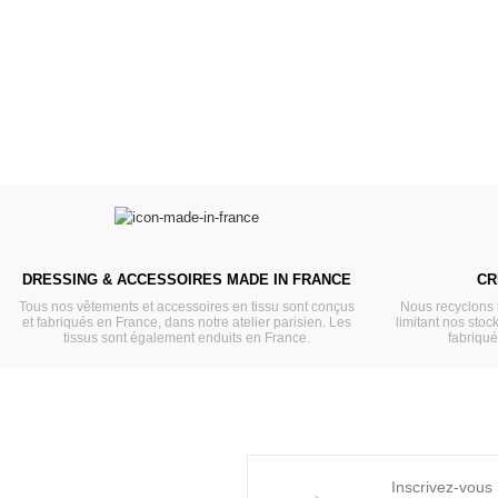
VOIR
VOIR
DRESSING & ACCESSOIRES MADE IN FRANCE
CR
Tous nos vêtements et accessoires en tissu sont conçus
Nous recyclons 
et fabriqués en France, dans notre atelier parisien. Les
limitant nos stock
tissus sont également enduits en France.
fabriqu
Inscrivez-vous