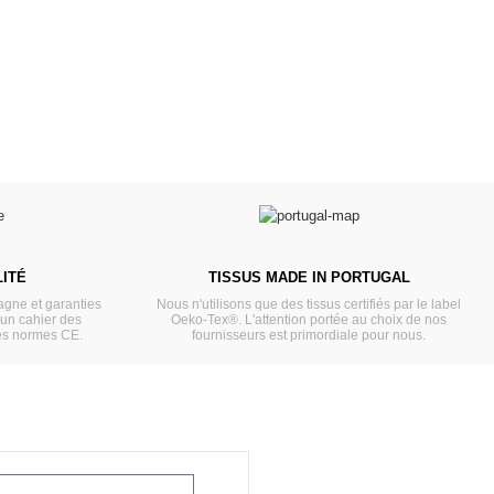
VOIR
VOIR
ITÉ
TISSUS MADE IN PORTUGAL
gne et garanties
Nous n'utilisons que des tissus certifiés par le label
'un cahier des
Oeko-Tex®. L'attention portée au choix de nos
es normes CE.
fournisseurs est primordiale pour nous.