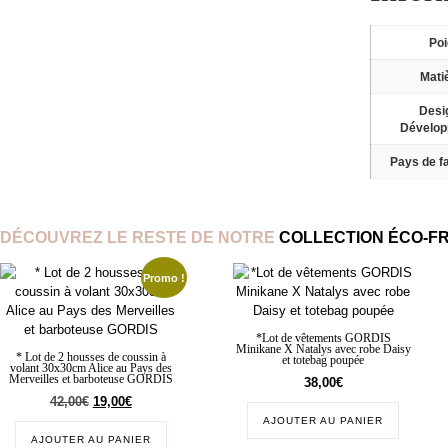
Po
Mati
Desi
Dévelo
Pays de fa
DÉCOUVREZ LE RESTE DE NOTRE
COLLECTION ÉCO-F
Promo !
*Lot de vêtements GORDIS
Minikane X Natalys avec robe Daisy
* Lot de 2 housses de coussin à
et totebag poupée
volant 30x30cm Alice au Pays des
Merveilles et barboteuse GORDIS
38,00
€
42,00
€
19,00
€
AJOUTER AU PANIER
AJOUTER AU PANIER