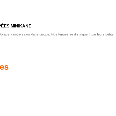
ÉES MINIKANE
 Grâce à notre savoir-faire unique, Nos tenues se distinguent par leurs petits
res
es d'antan prêtes
Poussettes & Landaus
à offrir
Prêts pour l'évasion
a malle aux trésors