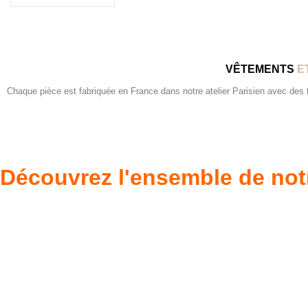
VÊTEMENTS
E
Chaque pièce est fabriquée en France dans notre atelier Parisien avec des tis
Découvrez l'ensemble de not
Poupées Minikane
Dressing Gordi
Gordis
37cm
Des bouilles à croquer
Défilé de styles