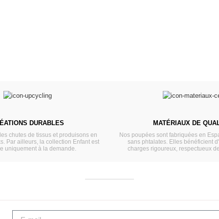
VOIR
ÉATIONS DURABLES
MATÉRIAUX DE QUAL
les chutes de tissus et produisons en
Nos poupées sont fabriquées en Espa
s. Par ailleurs, la collection Enfant est
sans phtalates. Elles bénéficient d
ée uniquement à la demande.
charges rigoureux, respectueux d