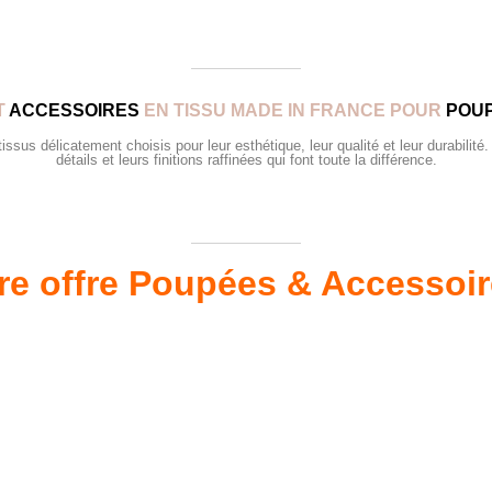
T
ACCESSOIRES
EN TISSU MADE IN FRANCE POUR
POUP
sus délicatement choisis pour leur esthétique, leur qualité et leur durabilité.
détails et leurs finitions raffinées qui font toute la différence.
re offre Poupées & Accessoi
s 34 &
Valis
Meubles & Puériculture
Pour être bien équipé
L