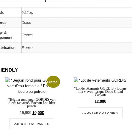
ids
0,25 kg
ères
Coton
gn &
France
ppement
brication
France
RIENDLY
Promo !
*Lot de vêtements GORDIS « Bonne
nuit » avec masque Dodo Grand
Canyon
*Béguin rond pour GORDIS vert
12,00
€
d’eau fantaisie / Pochon Lou bleu
pétrole
19,90
€
10,00
€
AJOUTER AU PANIER
AJOUTER AU PANIER