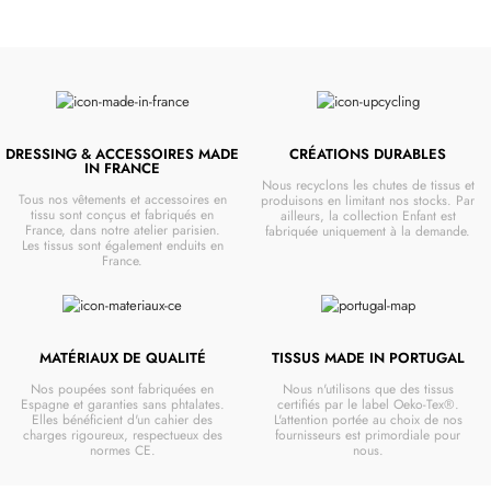
DRESSING & ACCESSOIRES MADE
CRÉATIONS DURABLES
IN FRANCE
Nous recyclons les chutes de tissus et
Tous nos vêtements et accessoires en
produisons en limitant nos stocks. Par
tissu sont conçus et fabriqués en
ailleurs, la collection Enfant est
France, dans notre atelier parisien.
fabriquée uniquement à la demande.
Les tissus sont également enduits en
France.
MATÉRIAUX DE QUALITÉ
TISSUS MADE IN PORTUGAL
Nos poupées sont fabriquées en
Nous n'utilisons que des tissus
Espagne et garanties sans phtalates.
certifiés par le label Oeko-Tex®.
Elles bénéficient d'un cahier des
L'attention portée au choix de nos
charges rigoureux, respectueux des
fournisseurs est primordiale pour
normes CE.
nous.