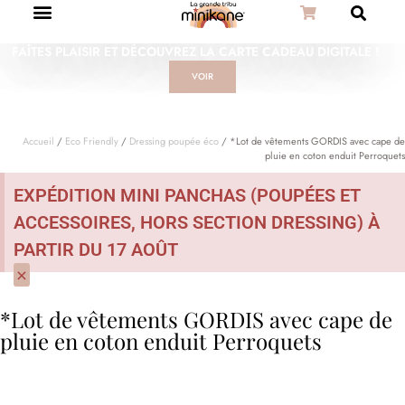
FAÎTES PLAISIR ET DÉCOUVREZ LA CARTE CADEAU DIGITALE !
VOIR
Accueil
/
Eco Friendly
/
Dressing poupée éco
/ *Lot de vêtements GORDIS avec cape de
pluie en coton enduit Perroquets
EXPÉDITION MINI PANCHAS (POUPÉES ET
ACCESSOIRES, HORS SECTION DRESSING) À
PARTIR DU 17 AOÛT
×
*Lot de vêtements GORDIS avec cape de
pluie en coton enduit Perroquets