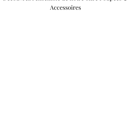
Accessoires
Poupées Minikane
Dressing Gordis 34 &
Gordis
37cm
Des bouilles à croquer
Défilé de styles
VOIR
VOIR
Meubles &
Valises d'antan