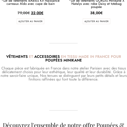
*Lot de vêtements BABIES Kit Naissance
*Lot de vêtements GORDIS Minikane X
carreaux Aldo avec cape de bain
Natalys avec robe Daisy et totebag
poupée
79,00
€
32,00
€
38,00
€
AJOUTER AU PANIER
AJOUTER AU PANIER
VÊTEMENTS
ET
ACCESSOIRES
EN TISSU MADE IN FRANCE POUR
POUPÉES MINIKANE
Chaque pièce est fabriquée en France dans notre atelier Parisien avec des tissus
délicatement choisis pour leur esthétique, leur qualité et leur durabilité. Grâce à
notre savoir-faire unique, Nos tenues se distinguent par leurs petits détails et leurs
finitions raffinées qui font toute la différence.
Découvrez l'ensemble de notre offre Poupées &