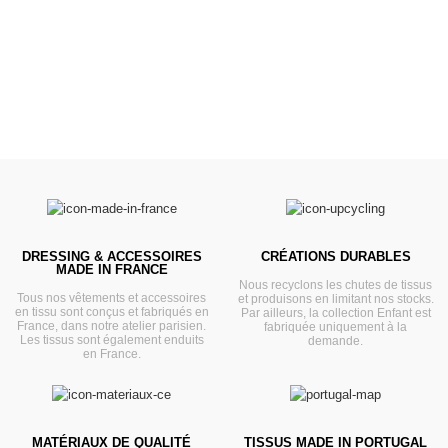
VOIR
DRESSING & ACCESSOIRES
CRÉATIONS DURABLES
MADE IN FRANCE
Nous recyclons les chutes de tissus
Tous nos vêtements et accessoires
et produisons en limitant nos stocks.
en tissu sont conçus et fabriqués en
Par ailleurs, la collection Enfant est
France, dans notre atelier parisien.
fabriquée uniquement à la
Les tissus sont également enduits
demande.
en France.
MATÉRIAUX DE QUALITÉ
TISSUS MADE IN PORTUGAL