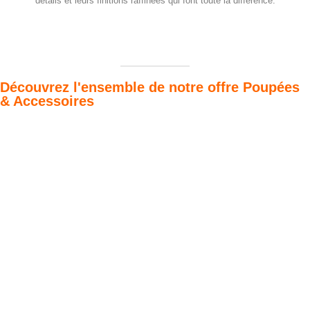
détails et leurs finitions raffinées qui font toute la différence.
Découvrez l'ensemble de notre offre Poupées
& Accessoires
Poupées Minikane
Dressing Gordis 34
Gordis
& 37cm
Des bouilles à croquer
Défilé de styles
VOIR
VOIR