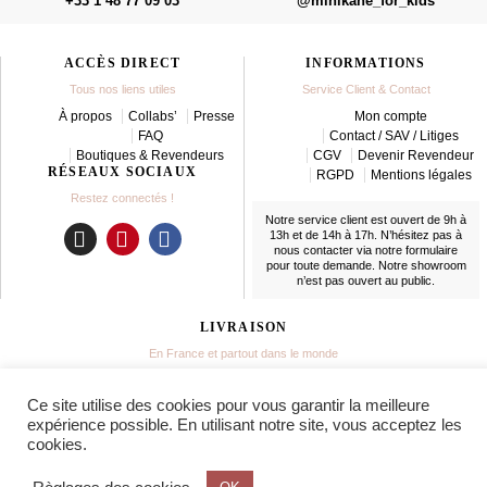
+33 1 48 77 09 03
@minikane_for_kids
ACCÈS DIRECT
INFORMATIONS
Tous nos liens utiles
Service Client & Contact
À propos
Collabs’
Presse
Mon compte
FAQ
Contact / SAV / Litiges
Boutiques & Revendeurs
CGV
Devenir Revendeur
RÉSEAUX SOCIAUX
RGPD
Mentions légales
Restez connectés !
Notre service client est ouvert de 9h à
13h et de 14h à 17h. N’hésitez pas à
nous contacter
via notre formulaire
I
P
F
pour toute demande. Notre showroom
n
i
a
n’est pas ouvert au public.
s
n
c
t
t
e
LIVRAISON
a
e
b
En France et partout dans le monde
g
r
o
r
e
o
Ce site utilise des cookies pour vous garantir la meilleure
a
s
k
expérience possible. En utilisant notre site, vous acceptez les
m
t
cookies.
© 2025 MINIKANE®. TOUS DROITS RÉSERVÉS.