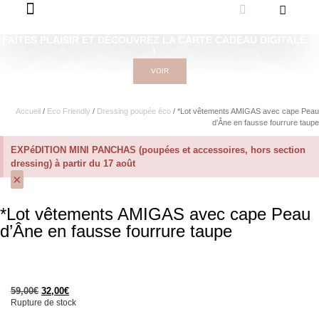
FAÎTES PLAISIR ET DÉCOUVREZ LA CARTE CADEAU DIGITALE
!
VOIR
Accueil
/
Eco Friendly
/
Dressing poupée éco
/ *Lot vêtements AMIGAS avec cape Peau
d’Âne en fausse fourrure taupe
EXPéDITION MINI PANCHAS (poupées et accessoires, hors section
dressing) à partir du 17 août
×
*Lot vêtements AMIGAS avec cape Peau
d’Âne en fausse fourrure taupe
59,00
€
32,00
€
Rupture de stock