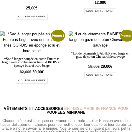
12,00
€
25,00
€
AJOUTER AU PANIER
AJOUTER AU PANIER
Promo !
Promo 
*Lot de vêtements BABIES avec lange en
gaze de coton Chevauchée sauvage
*Sac à langer poupée en coton Future is
bright avec combinaison Inès GORDIS en
éponge écru et bord beige
58,00
€
29,00
€
82,00
€
39,00
€
AJOUTER AU PANIER
AJOUTER AU PANIER
VÊTEMENTS
ET
ACCESSOIRES
EN TISSU MADE IN FRANCE POUR
POUPÉES MINIKANE
Chaque pièce est fabriquée en France dans notre atelier Parisien avec des
tissus délicatement choisis pour leur esthétique, leur qualité et leur durabilité.
Grâce à notre savoir-faire unique, Nos tenues se distinguent par leurs petits