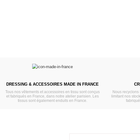
Des bouilles à croquer
Défilé de styles
VOIR
VOIR
DRESSING & ACCESSOIRES MADE IN FRANCE
CR
Tous nos vêtements et accessoires en tissu sont conçus
Nous recyclons 
et fabriqués en France, dans notre atelier parisien. Les
limitant nos stock
tissus sont également enduits en France.
fabriqu