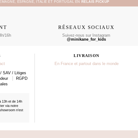
LEMAGNE, ESPAGNE, ITALIE ET PORTUGAL EN
RELAIS PICKUP
ENT
RÉSEAUX SOCIAUX
4h/16h
Suivez-nous sur Instagram
@minikane_for_kids
S
LIVRAISON
act
En France et partout dans le monde
/ SAV / Litiges
ndeur
RGPD
ales
à 13h et de 14h
cter
via notre
 showroom n’est