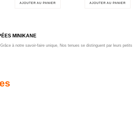
AJOUTER AU PANIER
AJOUTER AU PANIER
ÉES MINIKANE
 Grâce à notre savoir-faire unique, Nos tenues se distinguent par leurs petits
res
es d'antan prêtes
Poussettes & Landaus
à offrir
Prêts pour l'évasion