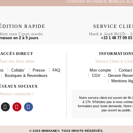
LIVRAISON EN FRANCE, BENELUX, AL
ÉDITION RAPIDE
SERVICE CLI
tion sous 2 jours ouvrés.
Mardi & Jeudi 9h/12h – 1
vraison en 2 à 5 jours
+33 1 48 77 09 03
ACCÈS DIRECT
INFORMATION
Tous nos liens utiles
Service Client & Cont
os
Collabs’
Presse
FAQ
Mon compte
Contact 
Boutiques & Revendeurs
CGV
Devenir Reve
Mentions lég
ÉSEAUX SOCIAUX
Restez connectés !
Notre service client est ouvert de 9h 
à 17h. N’hésitez pas à nous conta
formulaire
pour toute demande. Notre
pas ouvert au public.
I
P
F
n
i
a
s
n
c
t
t
e
© 2025 MINIKANE®. TOUS DROITS RÉSERVÉS.