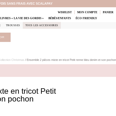
 FOIS SANS FRAIS AVEC SCALAPAY
WISHLIST
MON COMPTE
PANIER
LIVRES « LA VIE DES GORDIS »
BÉBÉS/ENFANTS
ÉCO FRIENDLY
E
TROUSSES
TOUS LES ACCESSOIRES
OIR
ollection Christmas
/ Ensemble 2 pièces mixte en tricot Petit renne bleu denim et son pochon
e en tricot Petit
son pochon