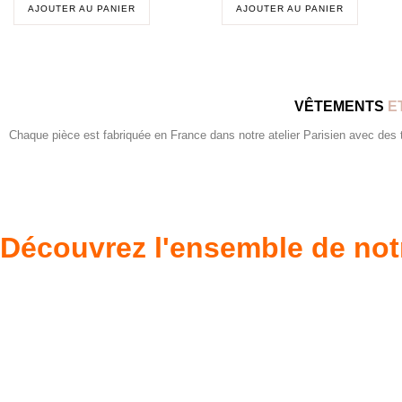
AJOUTER AU PANIER
AJOUTER AU PANIER
VÊTEMENTS
E
Chaque pièce est fabriquée en France dans notre atelier Parisien avec des tis
Découvrez l'ensemble de not
Poupées Minikane
Dressing Gordi
Gordis
37cm