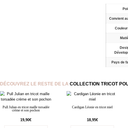
Po
Convient a
Couleur
Mati
Desi
Dévelo
Pays de fa
DÉCOUVREZ LE RESTE DE LA
COLLECTION TRICOT POU
Pull Julian en tricot maille torsadée
Cardigan Léonie en tricot miel
crème et son pochon
19,90
€
18,95
€