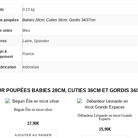
ids
0,15 kg
ux poupées
Babies 28cm
,
Cuties 36cm
,
Gordis 34/37cm
s unies
Bleu
ères
Laine, Spandex
gn &
France
ppement
brication
Indonésie
R POUPÉES BABIES 28CM, CUTIES 36CM ET GORDIS 34
Béguin Élie en tricot silver
Débardeur Léonardo en tricot Grands
Espaces
17,90
€
15,90
€
AJOUTER AU PANIER