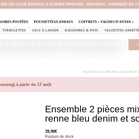
EN RELAIS COLIS (FRANCE & EUROPE PROCHE) - NOUVEAU : PAIEMENT EN 3
SOIRES POUPÉES
POUSSETTES/LANDAUS
COFFRETS « VALISES D’ANTAN »
TURBULETTES
SACS À LANGER
BAIGNOIRES & POTS
VALISETTES ANNETT
S PLAISIR ET DÉCOUVREZ LA CARTE CADEAU DIGITALE !
V
Accueil
/
Les Collections Capsules
/
C
ssing) à partir du 17 août
Ensemble 2 pièces mixt
renne bleu denim et 
39,90
€
Rupture de stock