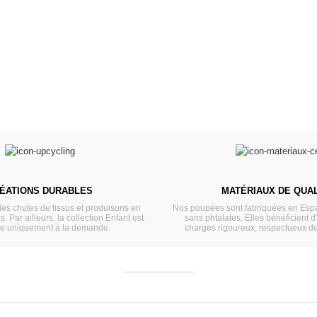
L
VOIR
ÉATIONS DURABLES
MATÉRIAUX DE QUAL
les chutes de tissus et produisons en
Nos poupées sont fabriquées en Espa
s. Par ailleurs, la collection Enfant est
sans phtalates. Elles bénéficient d
ée uniquement à la demande.
charges rigoureux, respectueux d