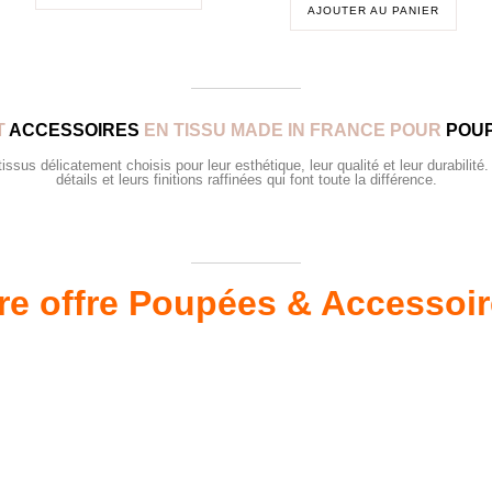
AJOUTER AU PANIER
T
ACCESSOIRES
EN TISSU MADE IN FRANCE POUR
POUP
sus délicatement choisis pour leur esthétique, leur qualité et leur durabilité.
détails et leurs finitions raffinées qui font toute la différence.
re offre Poupées & Accessoi
s 34 &
Valis
Meubles & Puériculture
Pour être bien équipé