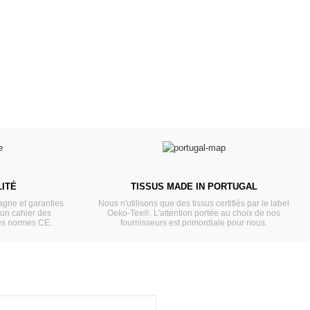
a malle aux trésors
VOIR
VOIR
ITÉ
TISSUS MADE IN PORTUGAL
gne et garanties
Nous n'utilisons que des tissus certifiés par le label
'un cahier des
Oeko-Tex®. L'attention portée au choix de nos
es normes CE.
fournisseurs est primordiale pour nous.