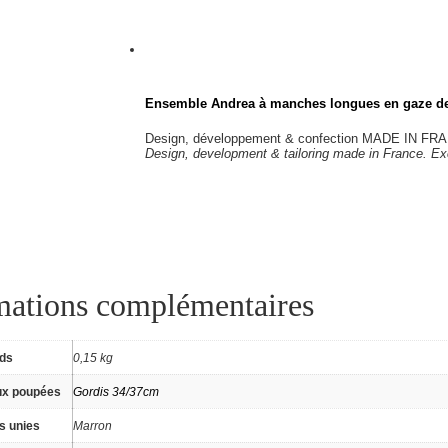
Ensemble Andrea à manches longues en gaze d
Design, développement & confection MADE IN FRAN
Design, development & tailoring made in France. Exc
mations complémentaires
ids
0,15 kg
ux poupées
Gordis 34/37cm
s unies
Marron