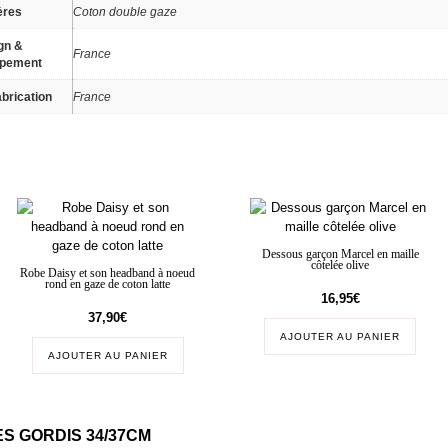
ères
Coton double gaze
gn &
France
ppement
brication
France
Dessous garçon Marcel en maille
côtelée olive
Robe Daisy et son headband à noeud
rond en gaze de coton latte
16,95
€
37,90
€
AJOUTER AU PANIER
AJOUTER AU PANIER
S GORDIS 34/37CM