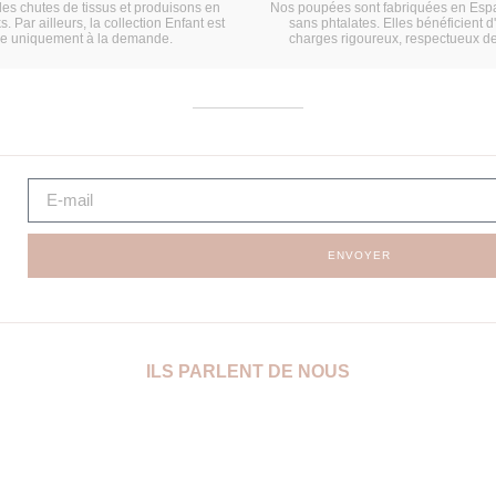
les chutes de tissus et produisons en
Nos poupées sont fabriquées en Espa
s. Par ailleurs, la collection Enfant est
sans phtalates. Elles bénéficient d
ée uniquement à la demande.
charges rigoureux, respectueux d
ENVOYER
ILS PARLENT DE NOUS