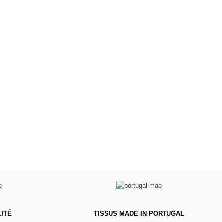
es d'antan prêtes
Poussettes & Landaus
à offrir
Prêts pour l'évasion
a malle aux trésors
VOIR
VOIR
ITÉ
TISSUS MADE IN PORTUGAL