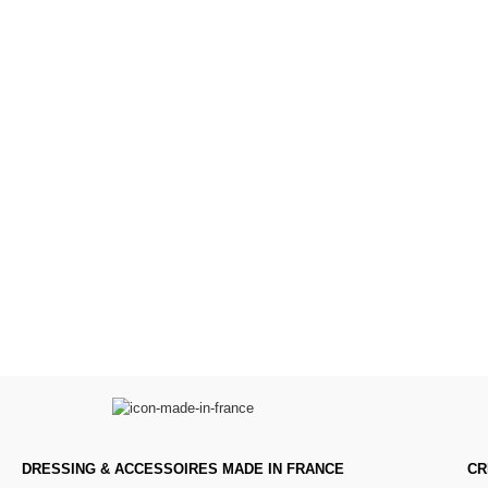
Poupées Minikane
Dressing Gordi
Gordis
37cm
Des bouilles à croquer
Défilé de styles
VOIR
VOIR
DRESSING & ACCESSOIRES MADE IN FRANCE
CR