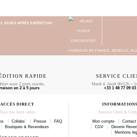
-3 JOURS APRÈS EXPÉDITION
LIVRAISON EN FRANCE, BENELUX, AL
ÉDITION RAPIDE
SERVICE CLI
tion sous 2 jours ouvrés.
Mardi & Jeudi 9h/12h – 1
vraison en 2 à 5 jours
+33 1 48 77 09 03
ACCÈS DIRECT
INFORMATION
Tous nos liens utiles
Service Client & Cont
os
Collabs’
Presse
FAQ
Mon compte
Contact 
Boutiques & Revendeurs
CGV
Devenir Reve
Mentions lég