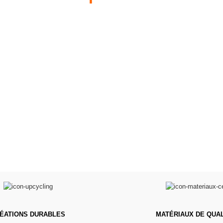
s 34 &
Valis
Meubles & Puériculture
Pour être bien équipé
L
VOIR
ÉATIONS DURABLES
MATÉRIAUX DE QUAL