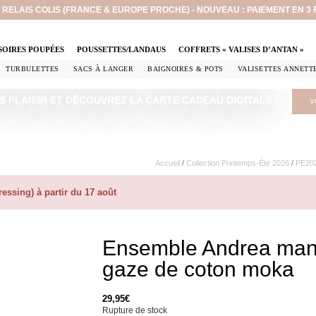
EN RELAIS COLIS (FRANCE & EUROPE PROCHE) - NOUVEAU : PAIEMENT EN 3
SOIRES POUPÉES
POUSSETTES/LANDAUS
COFFRETS « VALISES D’ANTAN »
TURBULETTES
SACS À LANGER
BAIGNOIRES & POTS
VALISETTES ANNETT
S PLAISIR ET DÉCOUVREZ LA CARTE CADEAU DIGITALE !
V
Accueil
/
Collection Printemps-Été 2026
/
PE202
ssing) à partir du 17 août
Ensemble Andrea man
gaze de coton moka
29,95
€
Rupture de stock