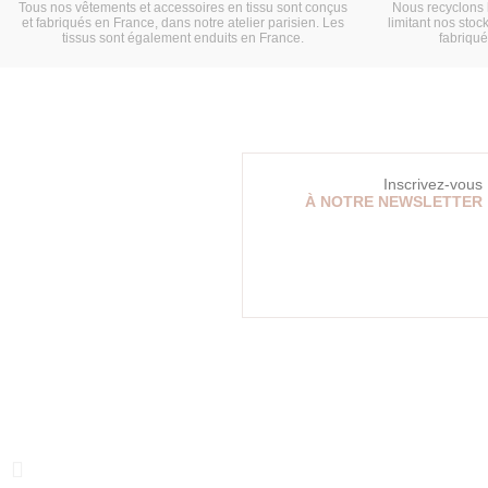
Tous nos vêtements et accessoires en tissu sont conçus
Nous recyclons 
et fabriqués en France, dans notre atelier parisien. Les
limitant nos stock
tissus sont également enduits en France.
fabriqu
Inscrivez-vous
À NOTRE NEWSLETTER