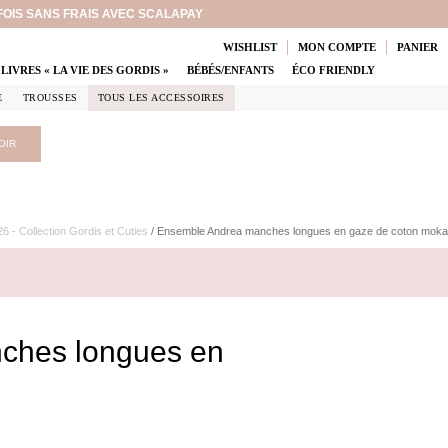
 FOIS SANS FRAIS AVEC SCALAPAY
WISHLIST
MON COMPTE
PANIER
LIVRES « LA VIE DES GORDIS »
BÉBÉS/ENFANTS
ÉCO FRIENDLY
E
TROUSSES
TOUS LES ACCESSOIRES
OIR
6 - Collection Gordis et Cuties
/ Ensemble Andrea manches longues en gaze de coton moka
ches longues en