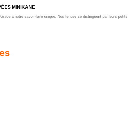
ÉES MINIKANE
 Grâce à notre savoir-faire unique, Nos tenues se distinguent par leurs petits
res
es d'antan prêtes
Poussettes & Landaus
à offrir
Prêts pour l'évasion
a malle aux trésors
VOIR
VOIR