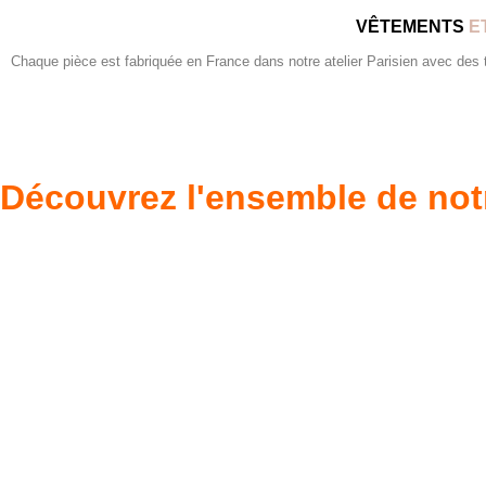
VÊTEMENTS
E
Chaque pièce est fabriquée en France dans notre atelier Parisien avec des tis
Découvrez l'ensemble de not
Poupées Minikane
Dressing Gordi
Gordis
37cm
Des bouilles à croquer
Défilé de styles
VOIR
VOIR