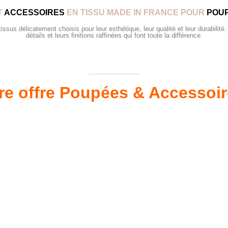
T
ACCESSOIRES
EN TISSU MADE IN FRANCE POUR
POUP
sus délicatement choisis pour leur esthétique, leur qualité et leur durabilité.
détails et leurs finitions raffinées qui font toute la différence.
re offre Poupées & Accessoi
s 34 &
Valis
Meubles & Puériculture
Pour être bien équipé
L
VOIR