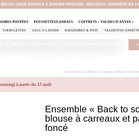
EN RELAIS COLIS (FRANCE & EUROPE PROCHE) - NOUVEAU : PAIEMENT EN 3
SOIRES POUPÉES
POUSSETTES/LANDAUS
COFFRETS « VALISES D’ANTAN »
TURBULETTES
SACS À LANGER
BAIGNOIRES & POTS
VALISETTES ANNETT
S PLAISIR ET DÉCOUVREZ LA CARTE CADEAU DIGITALE !
V
Accueil
/
Les Collections Capsules
/
Back to Scho
ssing) à partir du 17 août
Ensemble « Back to sch
blouse à carreaux et 
foncé