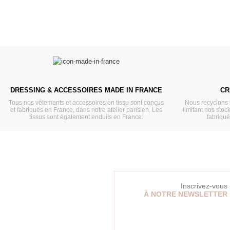
DRESSING & ACCESSOIRES MADE IN FRANCE
CR
Tous nos vêtements et accessoires en tissu sont conçus
Nous recyclons 
et fabriqués en France, dans notre atelier parisien. Les
limitant nos stock
tissus sont également enduits en France.
fabriqu
Inscrivez-vous
À NOTRE NEWSLETTER