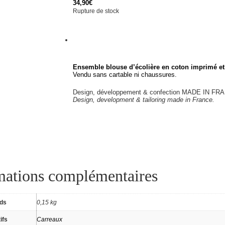
34,90
€
Rupture de stock
Ensemble blouse d’écolière en coton imprimé e
Vendu sans cartable ni chaussures.
Design, développement & confection MADE IN FR
Design, development & tailoring made in France.
mations complémentaires
ids
0,15 kg
ifs
Carreaux