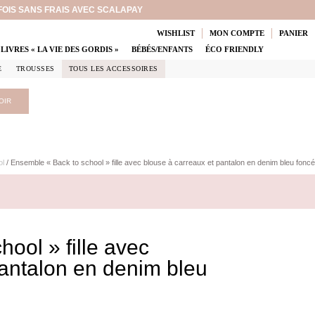
 FOIS SANS FRAIS AVEC SCALAPAY
WISHLIST
MON COMPTE
PANIER
LIVRES « LA VIE DES GORDIS »
BÉBÉS/ENFANTS
ÉCO FRIENDLY
E
TROUSSES
TOUS LES ACCESSOIRES
OIR
ol
/ Ensemble « Back to school » fille avec blouse à carreaux et pantalon en denim bleu foncé
ool » fille avec
pantalon en denim bleu