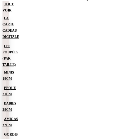
TOUT
VOIR
LA
CARTE
CADEAU
DIGITALE
LES
POUPÉES
(PAR
TAILLE)
MINIS
18CM
PEQUE
21CM
BABIES
28CM
AMIGAS
32CM
GORDIS