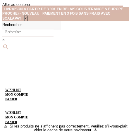
Aller au contenu
LIVRAISON À PARTIR DE 3,90€ EN RELAIS COLIS (FRANCE & EUROPE
PROCHE) - NOUVEAU : PAIEMENT EN 3 FOIS SANS FRAIS AVEC
×
SCALAPAY
Rechercher
×
WISHLIST
MON COMPTE
PANIER
WISHLIST
MON COMPTE
PANIER
⚠️ Si les produits ne s’affichent pas correctement, veuillez s’il-vous-plaît
vider le cache de votre navigateur ⚠️