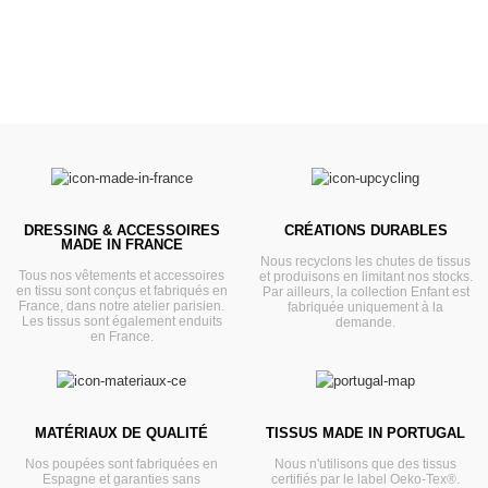
DRESSING & ACCESSOIRES
CRÉATIONS DURABLES
MADE IN FRANCE
Nous recyclons les chutes de tissus
Tous nos vêtements et accessoires
et produisons en limitant nos stocks.
en tissu sont conçus et fabriqués en
Par ailleurs, la collection Enfant est
France, dans notre atelier parisien.
fabriquée uniquement à la
Les tissus sont également enduits
demande.
en France.
MATÉRIAUX DE QUALITÉ
TISSUS MADE IN PORTUGAL
Nos poupées sont fabriquées en
Nous n'utilisons que des tissus
Espagne et garanties sans
certifiés par le label Oeko-Tex®.