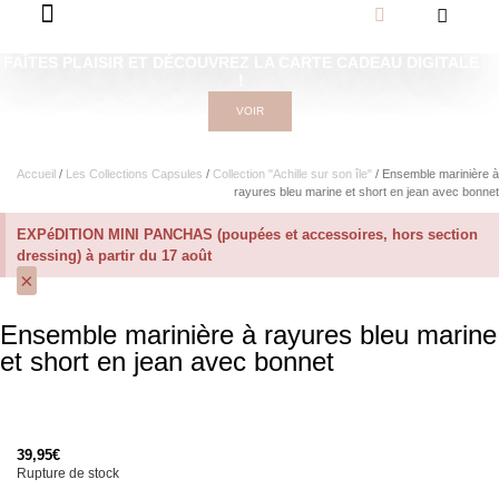
FAÎTES PLAISIR ET DÉCOUVREZ LA CARTE CADEAU DIGITALE
!
VOIR
Accueil
/
Les Collections Capsules
/
Collection "Achille sur son île"
/ Ensemble marinière à
rayures bleu marine et short en jean avec bonnet
EXPéDITION MINI PANCHAS (poupées et accessoires, hors section
dressing) à partir du 17 août
×
Ensemble marinière à rayures bleu marine
et short en jean avec bonnet
39,95
€
Rupture de stock