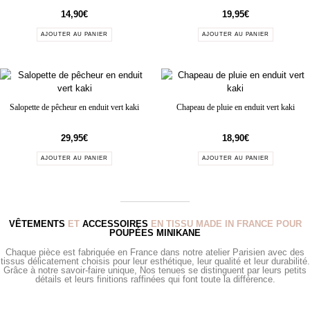
14,90
€
19,95
€
AJOUTER AU PANIER
AJOUTER AU PANIER
Salopette de pêcheur en enduit vert kaki
Chapeau de pluie en enduit vert kaki
29,95
€
18,90
€
AJOUTER AU PANIER
AJOUTER AU PANIER
VÊTEMENTS
ET
ACCESSOIRES
EN TISSU MADE IN FRANCE POUR
POUPÉES MINIKANE
Chaque pièce est fabriquée en France dans notre atelier Parisien avec des
tissus délicatement choisis pour leur esthétique, leur qualité et leur durabilité.
Grâce à notre savoir-faire unique, Nos tenues se distinguent par leurs petits
détails et leurs finitions raffinées qui font toute la différence.