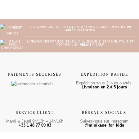
LIVRAISON PAR GLS EN FRANCE MÉTROPOLITAINE
EN 2-3 JOURS
APRÈS EXPÉDITION
LIVRAISON EN FRANCE, BENELUX, ALLEMAGNE, ESPAGNE, ITALIE ET
PORTUGAL EN
RELAIS PICKUP
PAIEMENTS SÉCURISÉS
EXPÉDITION RAPIDE
Expédition sous 2 jours ouvrés.
Livraison en 2 à 5 jours
SERVICE CLIENT
RÉSEAUX SOCIAUX
Mardi & Jeudi 9h/12h – 14h/16h
Suivez-nous sur Instagram
+33 1 48 77 09 03
@minikane_for_kids