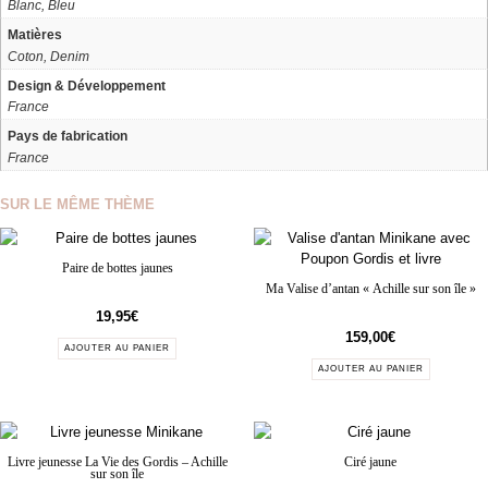
Blanc, Bleu
Matières
Coton, Denim
Design & Développement
France
Pays de fabrication
France
SUR LE MÊME THÈME
Paire de bottes jaunes
Ma Valise d’antan « Achille sur son île »
19,95
€
159,00
€
AJOUTER AU PANIER
AJOUTER AU PANIER
Livre jeunesse La Vie des Gordis – Achille
Ciré jaune
sur son île