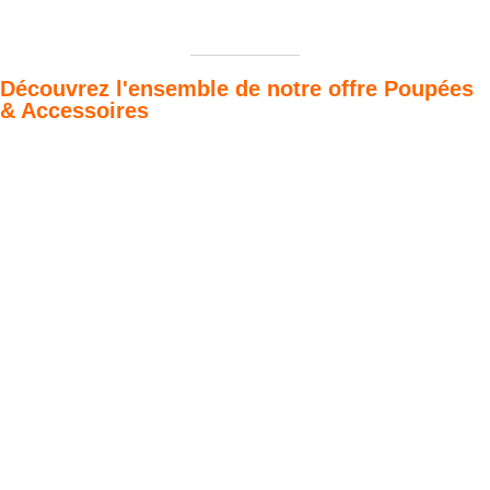
Découvrez l'ensemble de notre offre Poupées
& Accessoires
Poupées Minikane
Dressing Gordis 34
Gordis
& 37cm
Des bouilles à croquer
Défilé de styles
VOIR
VOIR