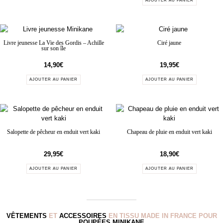
AJOUTER AU PANIER
Livre jeunesse La Vie des Gordis – Achille
Ciré jaune
sur son île
14,90
€
19,95
€
AJOUTER AU PANIER
AJOUTER AU PANIER
Salopette de pêcheur en enduit vert kaki
Chapeau de pluie en enduit vert kaki
29,95
€
18,90
€
AJOUTER AU PANIER
AJOUTER AU PANIER
VÊTEMENTS
ET
ACCESSOIRES
EN TISSU MADE IN FRANCE POUR
POUPÉES MINIKANE