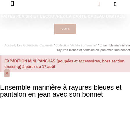
FAÎTES PLAISIR ET DÉCOUVREZ LA CARTE CADEAU DIGITALE
!
VOIR
Accueil
/
Les Collections Capsules
/
Collection "Achille sur son île"
/ Ensemble marinière à
rayures bleues et pantalon en jean avec son bonnet
EXPéDITION MINI PANCHAS (poupées et accessoires, hors section
dressing) à partir du 17 août
×
Ensemble marinière à rayures bleues et
pantalon en jean avec son bonnet