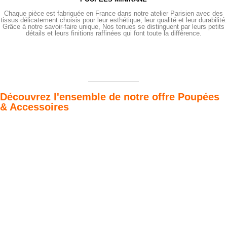
Chaque pièce est fabriquée en France dans notre atelier Parisien avec des
tissus délicatement choisis pour leur esthétique, leur qualité et leur durabilité.
Grâce à notre savoir-faire unique, Nos tenues se distinguent par leurs petits
détails et leurs finitions raffinées qui font toute la différence.
Découvrez l'ensemble de notre offre Poupées
& Accessoires
Poupées Minikane
Dressing Gordis 34
Gordis
& 37cm
Des bouilles à croquer
Défilé de styles
VOIR
VOIR