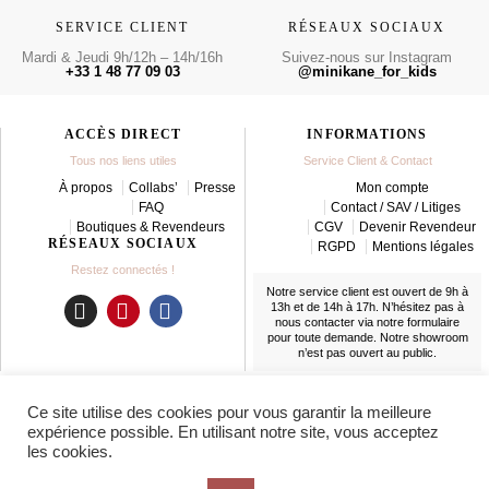
SERVICE CLIENT
RÉSEAUX SOCIAUX
Mardi & Jeudi 9h/12h – 14h/16h
Suivez-nous sur Instagram
+33 1 48 77 09 03
@minikane_for_kids
ACCÈS DIRECT
INFORMATIONS
Tous nos liens utiles
Service Client & Contact
À propos
Collabs’
Presse
Mon compte
FAQ
Contact / SAV / Litiges
Boutiques & Revendeurs
CGV
Devenir Revendeur
RÉSEAUX SOCIAUX
RGPD
Mentions légales
Restez connectés !
Notre service client est ouvert de 9h à
13h et de 14h à 17h. N’hésitez pas à
nous contacter
via notre formulaire
I
P
F
pour toute demande. Notre showroom
n
i
a
n’est pas ouvert au public.
s
n
c
t
t
e
LIVRAISON
Ce site utilise des cookies pour vous garantir la meilleure
a
e
b
En France et partout dans le monde
expérience possible. En utilisant notre site, vous acceptez
g
r
o
les cookies.
r
e
o
a
s
k