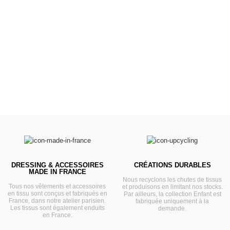
Poussettes &
Landaus
Prêts pour l'évasion
VOIR
DRESSING & ACCESSOIRES
CRÉATIONS DURABLES
MADE IN FRANCE
Nous recyclons les chutes de tissus
Tous nos vêtements et accessoires
et produisons en limitant nos stocks.
en tissu sont conçus et fabriqués en
Par ailleurs, la collection Enfant est
France, dans notre atelier parisien.
fabriquée uniquement à la
Les tissus sont également enduits
demande.
en France.