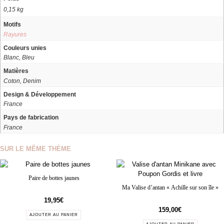
0,15 kg
Motifs
Rayures
Couleurs unies
Blanc, Bleu
Matières
Coton, Denim
Design & Développement
France
Pays de fabrication
France
SUR LE MÊME THÈME
Paire de bottes jaunes
Ma Valise d’antan « Achille sur son île »
19,95
€
159,00
€
AJOUTER AU PANIER