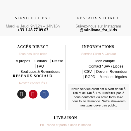
SERVICE CLIENT
RÉSEAUX SOCIAUX
Mardi & Jeudi 9h/12h – 14h/16h
Suivez-nous sur Instagram
+33 1 48 77 09 03
@minikane_for_kids
ACCÈS DIRECT
INFORMATIONS
Tous nos liens utiles
Service Client & Contact
À propos
Collabs’
Presse
Mon compte
FAQ
Contact / SAV / Litiges
Boutiques & Revendeurs
CGV
Devenir Revendeur
RÉSEAUX SOCIAUX
RGPD
Mentions légales
Restez connectés !
Notre service client est ouvert de 9h à
13h et de 14h à 17h. N’hésitez pas à
nous contacter
via notre formulaire
I
P
F
pour toute demande. Notre showroom
n
i
a
n’est pas ouvert au public.
s
n
c
t
t
e
LIVRAISON
a
e
b
En France et partout dans le monde
g
r
o