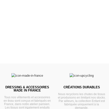
Poussettes &
Landaus
Prêts pour l'évasion
VOIR
DRESSING & ACCESSOIRES
CRÉATIONS DURABLES
MADE IN FRANCE
Nous recyclons les chutes de tissus
Tous nos vêtements et accessoires
et produisons en limitant nos stocks.
en tissu sont conçus et fabriqués en
Par ailleurs, la collection Enfant est
France, dans notre atelier parisien.
fabriquée uniquement à la
Les tissus sont également enduits
demande.