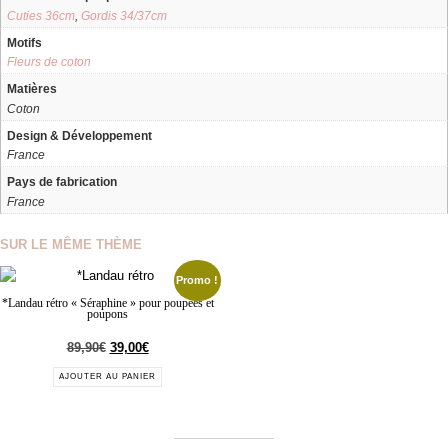
Cuties 36cm
,
Gordis 34/37cm
Motifs
Fleurs de coton
Matières
Coton
Design & Développement
France
Pays de fabrication
France
SUR LE MÊME THÈME
Promo !
*Landau rétro « Séraphine » pour poupées et
poupons
89,90
€
39,00
€
AJOUTER AU PANIER