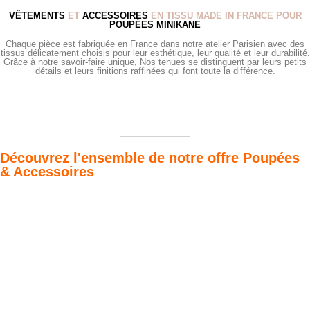
VÊTEMENTS
ET
ACCESSOIRES
EN TISSU MADE IN FRANCE POUR
POUPÉES MINIKANE
Chaque pièce est fabriquée en France dans notre atelier Parisien avec des
tissus délicatement choisis pour leur esthétique, leur qualité et leur durabilité.
Grâce à notre savoir-faire unique, Nos tenues se distinguent par leurs petits
détails et leurs finitions raffinées qui font toute la différence.
Découvrez l'ensemble de notre offre Poupées
& Accessoires
Poupées Minikane
Dressing Gordis 34
Gordis
& 37cm
Des bouilles à croquer
Défilé de styles