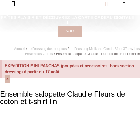
FAÎTES PLAISIR ET DÉCOUVREZ LA CARTE CADEAU DIGITALE
!
VOIR
Accueil
/
Le Dressing des poupées
/
Le Dressing Minikane Gordis 34 et 37cm​
/
Les
Ensembles Gordis
/ Ensemble salopette Claudie Fleurs de coton et t-shirt lin
EXPéDITION MINI PANCHAS (poupées et accessoires, hors section
dressing) à partir du 17 août
×
Ensemble salopette Claudie Fleurs de
coton et t-shirt lin