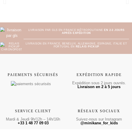
LIVRAISON PAR GLS EN FRANCE MÉTROPOLITAINE
EN 2-3 JOURS
APRÈS EXPÉDITION
LIVRAISON EN FRANCE, BENELUX, ALLEMAGNE, ESPAGNE, ITALIE ET
PORTUGAL EN
RELAIS PICKUP
PAIEMENTS SÉCURISÉS
EXPÉDITION RAPIDE
Expédition sous 2 jours ouvrés.
Livraison en 2 à 5 jours
SERVICE CLIENT
RÉSEAUX SOCIAUX
Mardi & Jeudi 9h/12h – 14h/16h
Suivez-nous sur Instagram
+33 1 48 77 09 03
@minikane_for_kids