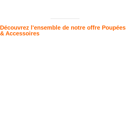
Découvrez l'ensemble de notre offre Poupées
& Accessoires
Poupées Minikane
Dressing Gordis 34
Gordis
& 37cm
Des bouilles à croquer
Défilé de styles
VOIR
VOIR