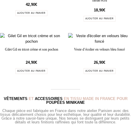
Tartan écru
42,90
€
18,90
€
AJOUTER AU PANIER
AJOUTER AU PANIER
Gilet Gil en tricot crème et son pochon
Veste d’écolier en velours bleu foncé
24,90
€
26,90
€
AJOUTER AU PANIER
AJOUTER AU PANIER
VÊTEMENTS
ET
ACCESSOIRES
EN TISSU MADE IN FRANCE POUR
POUPÉES MINIKANE
Chaque pièce est fabriquée en France dans notre atelier Parisien avec des
tissus délicatement choisis pour leur esthétique, leur qualité et leur durabilité.
Grâce à notre savoir-faire unique, Nos tenues se distinguent par leurs petits
détails et leurs finitions raffinées qui font toute la différence.