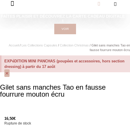
FAÎTES PLAISIR ET DÉCOUVREZ LA CARTE CADEAU DIGITALE
!
VOIR
Accueil
/
Les Collections Capsules
/
Collection Christmas
/ Gilet sans manches Tao en
fausse fourrure mouton écru
EXPéDITION MINI PANCHAS (poupées et accessoires, hors section
dressing) à partir du 17 août
×
Gilet sans manches Tao en fausse
fourrure mouton écru
16,50
€
Rupture de stock