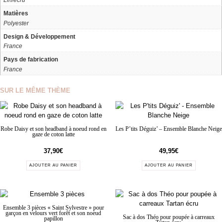
Matières
Polyester
Design & Développement
France
Pays de fabrication
France
SUR LE MÊME THÈME
Robe Daisy et son headband à noeud rond en
Les P’tits Déguiz’ – Ensemble Blanche Neige
gaze de coton latte
37,90
€
49,95
€
AJOUTER AU PANIER
AJOUTER AU PANIER
Ensemble 3 pièces « Saint Sylvestre » pour
garçon en velours vert forêt et son noeud
Sac à dos Théo pour poupée à carreaux
papillon