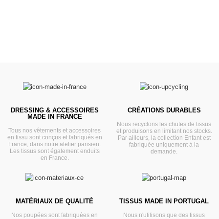
DRESSING & ACCESSOIRES
CRÉATIONS DURABLES
MADE IN FRANCE
Nous recyclons les chutes de tissus
Tous nos vêtements et accessoires
et produisons en limitant nos stocks.
en tissu sont conçus et fabriqués en
Par ailleurs, la collection Enfant est
France, dans notre atelier parisien.
fabriquée uniquement à la
Les tissus sont également enduits
demande.
en France.
MATÉRIAUX DE QUALITÉ
TISSUS MADE IN PORTUGAL
Nos poupées sont fabriquées en
Nous n'utilisons que des tissus